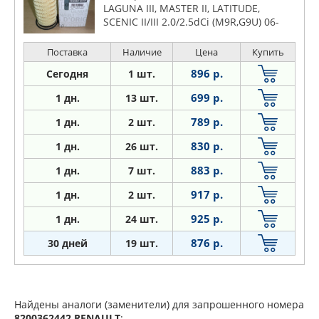
LAGUNA III, MASTER II, LATITUDE,
SCENIC II/III 2.0/2.5dCi (M9R,G9U) 06-
NISSAN: QASHQAI 2.0dCi 07- OPEL:
VIVARO 2.0/2.5CDTI 07-
Поставка
Наличие
Цена
Купить
896 р.
Сегодня
1 шт.
699 р.
1 дн.
13 шт.
789 р.
1
дн.
2 шт.
830 р.
1
дн.
26 шт.
883 р.
1
дн.
7 шт.
917 р.
1
дн.
2 шт.
925 р.
1
дн.
24 шт.
876 р.
30 дней
19 шт.
Найдены аналоги (заменители) для запрошенного номера
8200362442
RENAULT
: