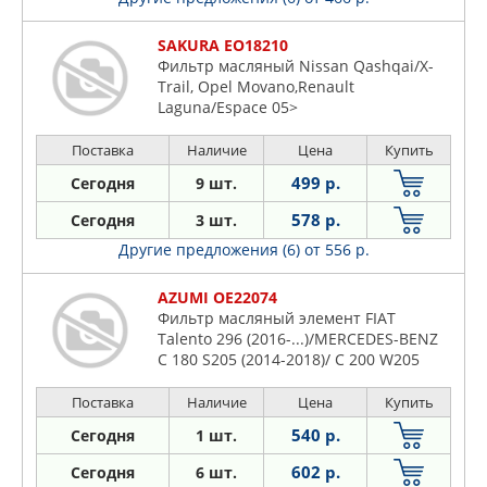
SAKURA EO18210
Фильтр масляный Nissan Qashqai/X-
Trail, Opel Movano,Renault
Laguna/Espace 05>
Поставка
Наличие
Цена
Купить
499 р.
Сегодня
9 шт.
578 р.
Сегодня
3 шт.
Другие предложения (6)
от 556 р.
AZUMI OE22074
Фильтр масляный элемент FIAT
Talento 296 (2016-...)/MERCEDES-BENZ
C 180 S205 (2014-2018)/ C 200 W205
(2014-2018)/ X 220d X470 (2017-2020)/ X
220d 4-matic X470 (2017-2020)/ X 250
Поставка
Наличие
Цена
Купить
X470 (2017-2020)/ X 250d X470 (2017-
540 р.
Сегодня
1 шт.
2020)/ X 250d 4-matic X470 (2017-2020)
602 р.
Сегодня
6 шт.