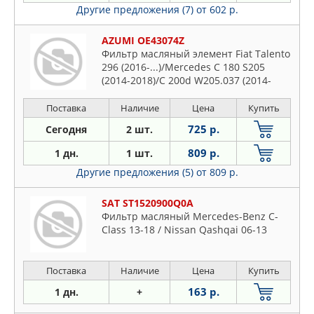
Другие предложения (7)
от 602 р.
AZUMI OE43074Z
Фильтр масляный элемент Fiat Talento
296 (2016-...)/Mercedes C 180 S205
(2014-2018)/C 200d W205.037 (2014-
2018)/X 220d X470 (2017-2020)/X 220d 4-
matic X470 (2017-2020)/X 250 X470
Поставка
Наличие
Цена
Купить
(2017-2020)/X 250d X470 (2017-2020)/X
725 р.
Сегодня
2 шт.
250d 4-matic X470 (2017-2020)
809 р.
1 дн.
1 шт.
Другие предложения (5)
от 809 р.
SAT ST1520900Q0A
Фильтр масляный Mercedes-Benz C-
Class 13-18 / Nissan Qashqai 06-13
Поставка
Наличие
Цена
Купить
163 р.
1 дн.
+