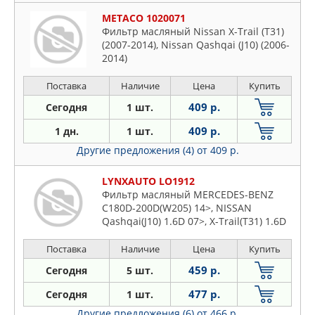
METACO 1020071
Фильтр масляный Nissan X-Trail (T31)
(2007-2014), Nissan Qashqai (J10) (2006-
2014)
Поставка
Наличие
Цена
Купить
409 р.
Сегодня
1 шт.
409 р.
1 дн.
1 шт.
Другие предложения (4)
от 409 р.
LYNXAUTO LO1912
Фильтр масляный MERCEDES-BENZ
C180D-200D(W205) 14>, NISSAN
Qashqai(J10) 1.6D 07>, X-Trail(T31) 1.6D
06>, OPEL Movano A 2.5D 03>, Vivaro A
2.0D-2.5D 06>, RENAULT Espace IV 2.0D-
Поставка
Наличие
Цена
Купить
2.2D 06>, Koleos I 2.0D 08>, Laguna II-III
459 р.
Сегодня
5 шт.
2.0D 05>, Master II 2.5D 06>, Meg
477 р.
Сегодня
1 шт.
Другие предложения (6)
от 466 р.