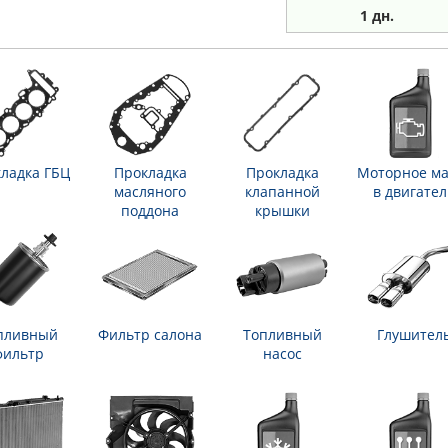
1 дн.
ладка ГБЦ
Прокладка
Прокладка
Моторное ма
масляного
клапанной
в двигател
поддона
крышки
пливный
Фильтр салона
Топливный
Глушител
фильтр
насос