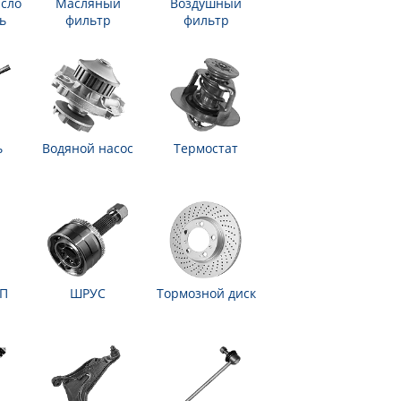
сло
Масляный
Воздушный
ь
фильтр
фильтр
ь
Водяной насос
Термостат
ПП
ШРУС
Тормозной диск