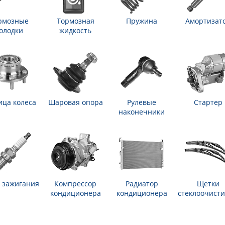
рмозные
Тормозная
Пружина
Амортизат
олодки
жидкость
ица колеса
Шаровая опора
Рулевые
Стартер
наконечники
 зажигания
Компрессор
Радиатор
Щетки
кондиционера
кондиционера
стеклоочисти