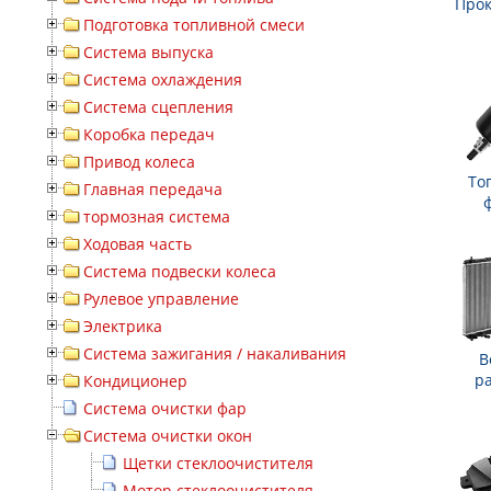
Прок
Подготовка топливной смеси
Система выпуска
Система охлаждения
Система сцепления
Коробка передач
Привод колеса
То
Главная передача
тормозная система
Ходовая часть
Система подвески колеса
Рулевое управление
Электрика
Система зажигания / накаливания
В
р
Кондиционер
Система очистки фар
Система очистки окон
Щетки стеклоочистителя
Мотор стеклоочистителя