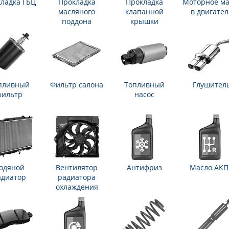
ладка ГБЦ
Прокладка
Прокладка
Моторное ма
масляного
клапанной
в двигател
поддона
крышки
пливный
Фильтр салона
Топливный
Глушител
фильтр
насос
одяной
Вентилятор
Антифриз
Масло АК
адиатор
радиатора
охлаждения