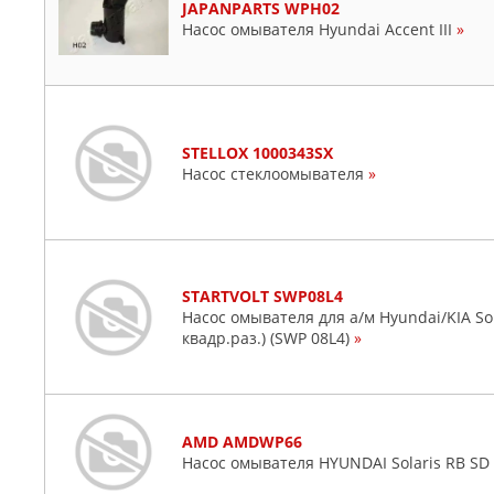
JAPANPARTS WPH02
Насос омывателя Hyundai Accent III
»
STELLOX 1000343SX
Насос стеклоомывателя
»
STARTVOLT SWP08L4
Насос омывателя для а/м Hyundai/KIA Solar
квадр.раз.) (SWP 08L4)
»
AMD AMDWP66
Насос омывателя HYUNDAI Solaris RB SD 1