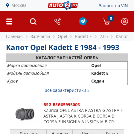
Москва
Запрос по VIN
0
Главная
Запчасти
Opel
Kadett E
2.0 i
Капот
Капот Opel Kadett E 1984 - 1993
КАТАЛОГ ЗАПЧАСТЕЙ ОПЕЛЬ
Марка автомобиля
Opel
Модель автомобиля
Kadett E
Кузов
Седан
Все характеристики »
BSG BSG65995006
Клипса OPEL ASTRA F ASTRA G ASTRA H
ASTRA J ASTRA K CORSA B CORSA D
CORSA E INSIGNIA A INSIGNIA B CR
Поставка
Наличие
Цена
Купить