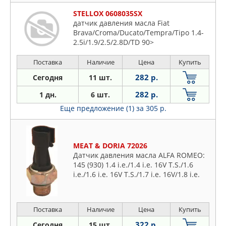
STELLOX 0608035SX
датчик давления масла Fiat
Brava/Croma/Ducato/Tempra/Tipo 1.4-
2.5i/1.9/2.5/2.8D/TD 90>
Поставка
Наличие
Цена
Купить
282 р.
Сегодня
11 шт.
282 р.
1 дн.
6 шт.
Еще предложение (1)
за 305 р.
MEAT & DORIA 72026
Датчик давления масла ALFA ROMEO:
145 (930) 1.4 i.e./1.4 i.e. 16V T.S./1.6
i.e./1.6 i.e. 16V T.S./1.7 i.e. 16V/1.8 i.e.
16V/1.8 i.e. 16V T.S./1.9 JTD/1.9 TD/2.0
16V Quadrif
Поставка
Наличие
Цена
Купить
322 р.
Сегодня
15 шт.