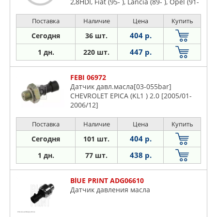
2,8HDI, Fiat (95- ), Lancia (89- ), Opel (91-
)
Поставка
Наличие
Цена
Купить
404 р.
Сегодня
36 шт.
447 р.
1 дн.
220 шт.
FEBI 06972
Датчик давл.масла[03-055bar]
CHEVROLET EPICA (KL1 ) 2.0 [2005/01-
2006/12]
Поставка
Наличие
Цена
Купить
404 р.
Сегодня
101 шт.
438 р.
1 дн.
77 шт.
BlUE PRINT ADG06610
Датчик давления масла