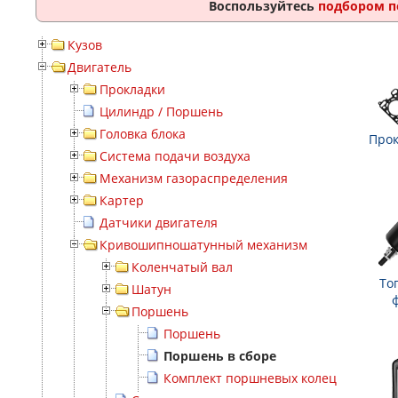
Воспользуйтесь
подбором п
Кузов
Двигатель
Прокладки
Цилиндр / Поршень
Головка блока
Прок
Система подачи воздуха
Механизм газораспределения
Картер
Датчики двигателя
Кривошипношатунный механизм
Коленчатый вал
То
Шатун
Поршень
Поршень
Поршень в сборе
Комплект поршневых колец