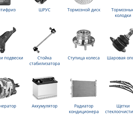
нтифриз
ШРУС
Тормозной диск
Тормозны
колодки
и подвески
Стойка
Ступица колеса
Шаровая оп
стабилизатора
нератор
Аккумулятор
Радиатор
Щетки
кондиционера
стеклоочисти