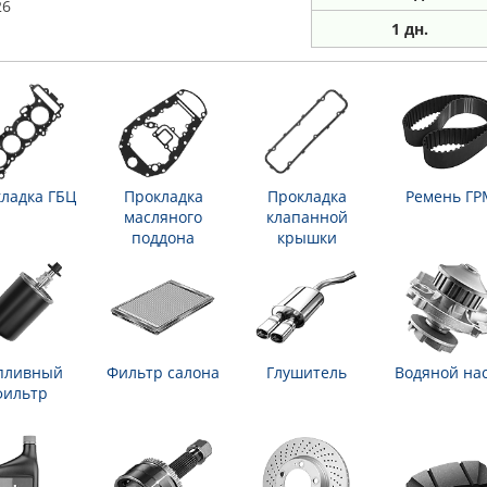
26
1 дн.
ладка ГБЦ
Прокладка
Прокладка
Ремень ГР
масляного
клапанной
поддона
крышки
пливный
Фильтр салона
Глушитель
Водяной на
фильтр