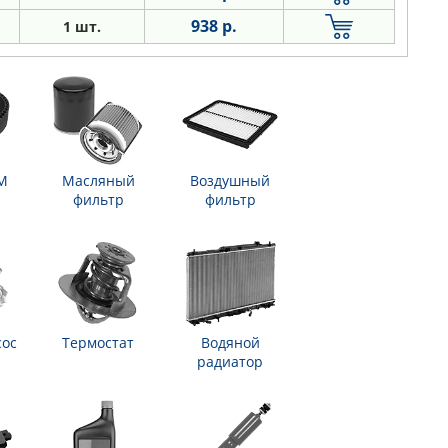
938 р.
1 шт.
М
Масляный
Воздушный
фильтр
фильтр
сос
Термостат
Водяной
радиатор