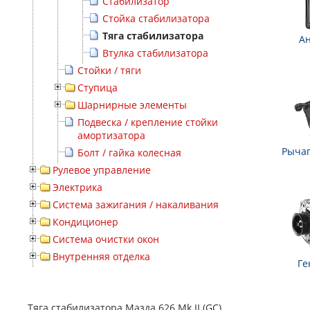
Стабилизатор
Стойка стабилизатора
Тяга стабилизатора
А
Втулка стабилизатора
Стойки / тяги
Ступица
Шарнирные элементы
Подвеска / крепление стойки
амортизатора
Рычаг
Болт / гайка колесная
Рулевое управление
Электрика
Система зажигания / накаливания
Кондиционер
Система очистки окон
Внутренняя отделка
Ге
Тяга стабилизатора Мазда 626 Mk II (GC)