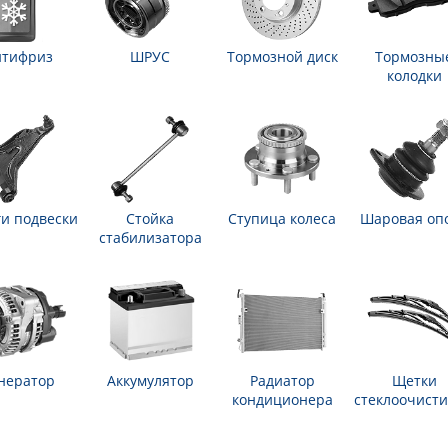
нтифриз
ШРУС
Тормозной диск
Тормозны
колодки
и подвески
Стойка
Ступица колеса
Шаровая оп
стабилизатора
нератор
Аккумулятор
Радиатор
Щетки
кондиционера
стеклоочисти