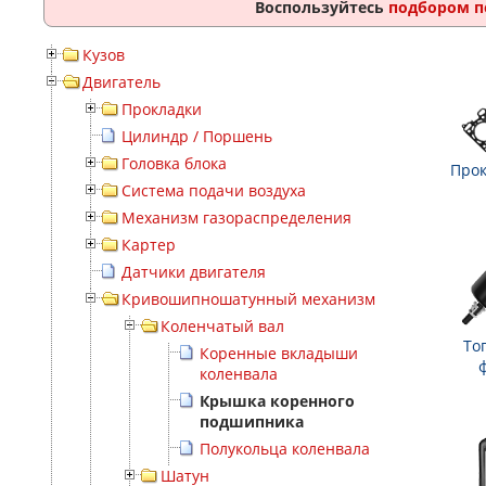
Воспользуйтесь
подбором п
Кузов
Двигатель
Прокладки
Цилиндр / Поршень
Головка блока
Прок
Система подачи воздуха
Механизм газораспределения
Картер
Датчики двигателя
Кривошипношатунный механизм
Коленчатый вал
То
Коренные вкладыши
коленвала
Крышка коренного
подшипника
Полукольца коленвала
Шатун