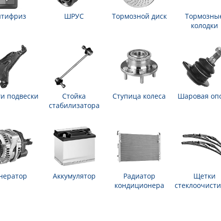
нтифриз
ШРУС
Тормозной диск
Тормозны
колодки
и подвески
Стойка
Ступица колеса
Шаровая оп
стабилизатора
нератор
Аккумулятор
Радиатор
Щетки
кондиционера
стеклоочисти