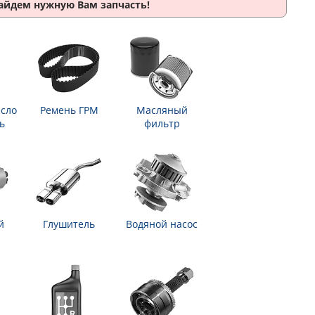
найдем нужную Вам запчасть!
сло
Ремень ГРМ
Масляный
ь
фильтр
й
Глушитель
Водяной насос