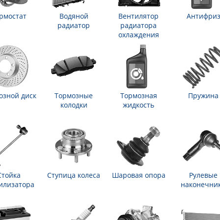
рмостат
Водяной
Вентилятор
Антифри
радиатор
радиатора
охлаждения
озной диск
Тормозные
Тормозная
Пружина
колодки
жидкость
Стойка
Ступица колеса
Шаровая опора
Рулевые
илизатора
наконечни