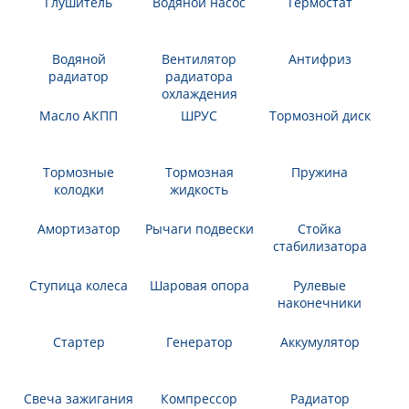
Топливный
Глушитель
Водяной насос
насос
Термостат
Водяной
Вентилятор
радиатор
радиатора
охлаждения
Антифриз
Масло АКПП
ШРУС
Тормозной диск
Тормозные
Тормозная
колодки
жидкость
Пружина
Амортизатор
Рычаги подвески
Стойка
Ступица колеса
Шаровая опора
стабилизатора
Рулевые
Стартер
Генератор
наконечники