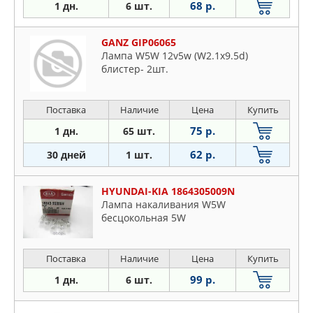
68 р.
1 дн.
6 шт.
GANZ GIP06065
Лампа W5W 12v5w (W2.1x9.5d)
блистер- 2шт.
Поставка
Наличие
Цена
Купить
75 р.
1 дн.
65 шт.
62 р.
30 дней
1 шт.
HYUNDAI-KIA 1864305009N
Лампа накаливания W5W
бесцокольная 5W
Поставка
Наличие
Цена
Купить
99 р.
1 дн.
6 шт.