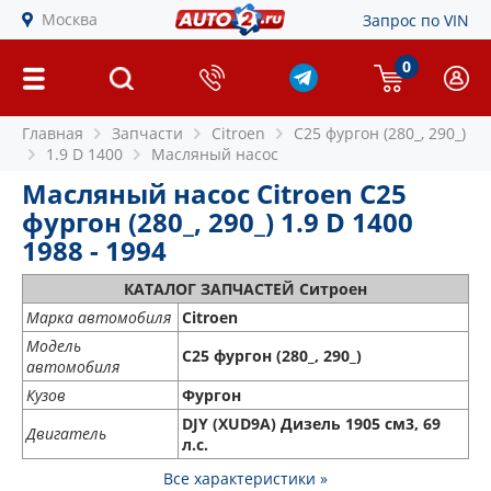
Москва
Запрос по VIN
0
Главная
Запчасти
Citroen
C25 фургон (280_, 290_)
1.9 D 1400
Масляный насос
Масляный насос Citroen C25
фургон (280_, 290_) 1.9 D 1400
1988 - 1994
КАТАЛОГ ЗАПЧАСТЕЙ Ситроен
Марка автомобиля
Citroen
Модель
C25 фургон (280_, 290_)
автомобиля
Кузов
Фургон
DJY (XUD9A) Дизель 1905 см3, 69
Двигатель
л.с.
Все характеристики »