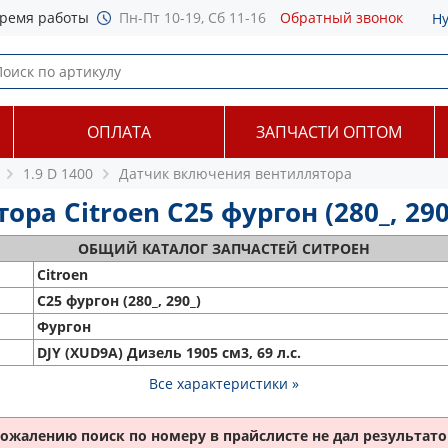
ремя работы
Пн-Пт 10-19, Сб 11-16
Обратный звонок
Н
ОПЛАТА
ЗАПЧАСТИ ОПТОМ
1.9 D 1400
Датчик включения вентиллятора
 Citroen C25 фургон (280_, 290_)
ОБЩИЙ
КАТАЛОГ ЗАПЧАСТЕЙ СИТРОЕН
Citroen
C25 фургон (280_, 290_)
Фургон
DJY (XUD9A) Дизель 1905 см3, 69 л.с.
Все характеристики »
сожалению поиск по номеру
в прайслисте не дал результатов