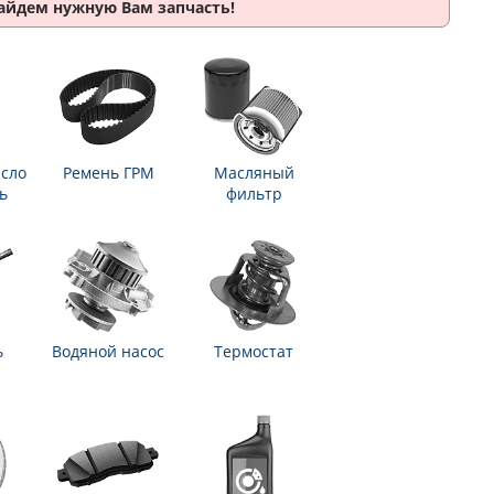
найдем нужную Вам запчасть!
сло
Ремень ГРМ
Масляный
ь
фильтр
ь
Водяной насос
Термостат