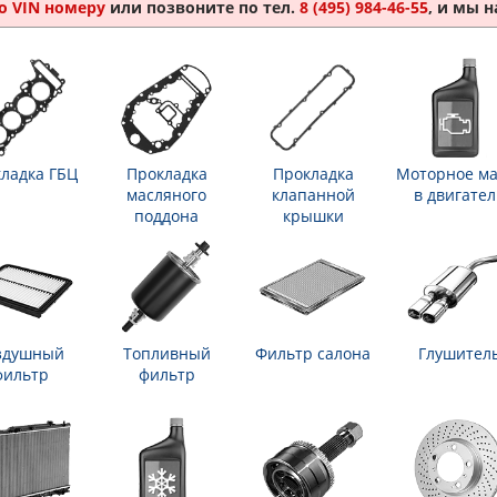
о VIN номеру
или позвоните по тел.
8 (495) 984-46-55
, и мы 
ладка ГБЦ
Прокладка
Прокладка
Моторное ма
масляного
клапанной
в двигател
поддона
крышки
здушный
Топливный
Фильтр салона
Глушител
фильтр
фильтр