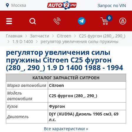
Москва
Запрос по VIN
0
Главная
Запчасти
Citroen
C25 фургон (280_, 290_)
1.9 D 1400
регулятор увеличения силы пружины
регулятор увеличения силы
пружины Citroen C25 фургон
(280_, 290_) 1.9 D 1400 1988 - 1994
КАТАЛОГ ЗАПЧАСТЕЙ СИТРОЕН
Марка автомобиля
Citroen
Модель
C25 фургон (280_, 290_)
автомобиля
Кузов
Фургон
DJY (XUD9A) Дизель 1905 см3, 69
Двигатель
л.с.
Все характеристики »