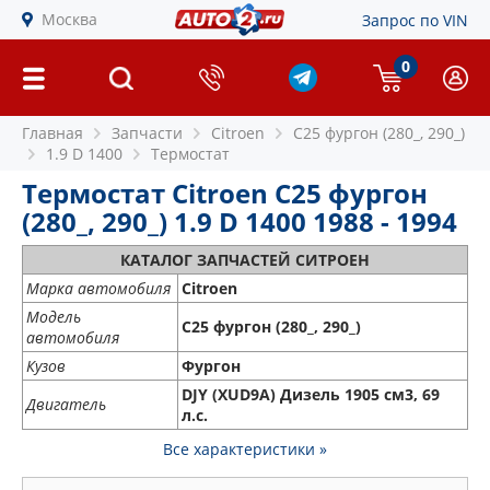
Москва
Запрос по VIN
0
Главная
Запчасти
Citroen
C25 фургон (280_, 290_)
1.9 D 1400
Термостат
Термостат Citroen C25 фургон
(280_, 290_) 1.9 D 1400 1988 - 1994
КАТАЛОГ ЗАПЧАСТЕЙ СИТРОЕН
Марка автомобиля
Citroen
Модель
C25 фургон (280_, 290_)
автомобиля
Кузов
Фургон
DJY (XUD9A) Дизель 1905 см3, 69
Двигатель
л.с.
Все характеристики »