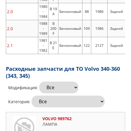
1980
B 19
2.0
-
Бензиновый
88
1986
Задний
A
1984
1988
B
2.0
-
200
Бензиновый
109
1986
Задний
1989
F
1981
B 21
2.1
-
Бензиновый
122
2127
Задний
E
1982
Расходные запчасти для ТО Volvo 340-360
(343, 345)
Модификация:
Категория:
VOLVO 989762
ЛАМПА