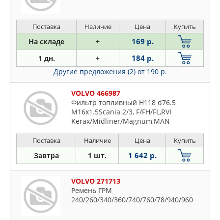
Поставка
Наличие
Цена
Купить
169 р.
На складе
+
184 р.
1 дн.
+
Другие предложения (2)
от 190 р.
VOLVO 466987
Фильтр топливный H118 d76.5
M16x1.5Scania 2/3, F/FH/FL,RVI
Kerax/Midliner/Magnum,MAN
Поставка
Наличие
Цена
Купить
1 642 р.
Завтра
1 шт.
VOLVO 271713
Ремень ГРМ
240/260/340/360/740/760/78/940/960