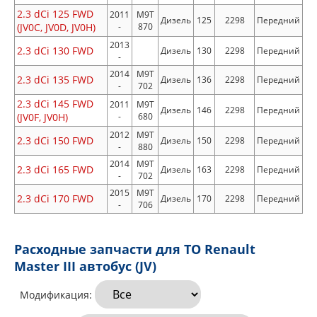
2.3 dCi 125 FWD
2011
M9T
Дизель
125
2298
Передний
(JV0C, JV0D, JV0H)
-
870
2013
2.3 dCi 130 FWD
Дизель
130
2298
Передний
-
2014
M9T
2.3 dCi 135 FWD
Дизель
136
2298
Передний
-
702
2.3 dCi 145 FWD
2011
M9T
Дизель
146
2298
Передний
(JV0F, JV0H)
-
680
2012
M9T
2.3 dCi 150 FWD
Дизель
150
2298
Передний
-
880
2014
M9T
2.3 dCi 165 FWD
Дизель
163
2298
Передний
-
702
2015
M9T
2.3 dCi 170 FWD
Дизель
170
2298
Передний
-
706
Расходные запчасти для ТО Renault
Master III автобус (JV)
Модификация: