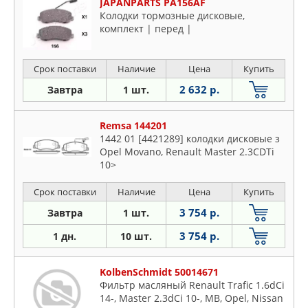
JAPANPARTS PA156AF
Колодки тормозные дисковые,
комплект | перед |
Срок поставки
Наличие
Цена
Купить
2 632 р.
Завтра
1 шт.
Remsa 144201
1442 01 [4421289] колодки дисковые з
Opel Movano, Renault Master 2.3CDTi
10>
Срок поставки
Наличие
Цена
Купить
3 754 р.
Завтра
1 шт.
3 754 р.
1 дн.
10 шт.
KolbenSchmidt 50014671
Фильтр масляный Renault Trafic 1.6dCi
14-, Master 2.3dCi 10-, MB, Opel, Nissan