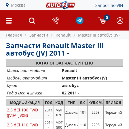
Москва
Запрос по VIN
0
Главная
Запчасти
Renault
Master III автобус (JV)
Запчасти Renault Master III
автобус (JV) 2011 -
КАТАЛОГ ЗАПЧАСТЕЙ РЕНО
Марка автомобиля
Renault
Модель автомобиля
Master III автобус (JV)
Кузов
автобус
Год и мес. выпуска
02.2011 -
МОДИФИКАЦИЯ
ГОД
КОД
ТИП
Л.С.
КУБ.СМ.
ПРИВОД
2.3 dCi 100 FWD
2011
M9T
Дизель
101
2298
Передний
(JV0A, JV0B)
-
870
2014
M9T
2.3 dCi 110 FWD
Дизель
110
2298
Передний
-
890