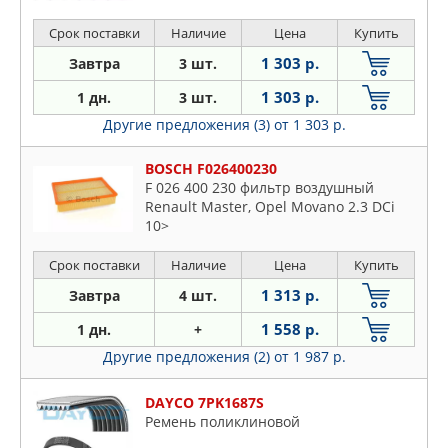
Срок поставки
Наличие
Цена
Купить
1 303 р.
Завтра
3 шт.
1 303 р.
1 дн.
3 шт.
Другие предложения (3)
от 1 303 р.
BOSCH F026400230
F 026 400 230 фильтр воздушный
Renault Master, Opel Movano 2.3 DCi
10>
Срок поставки
Наличие
Цена
Купить
1 313 р.
Завтра
4 шт.
1 558 р.
1 дн.
+
Другие предложения (2)
от 1 987 р.
DAYCO 7PK1687S
Ремень поликлиновой