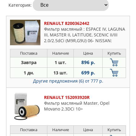
Категория:
RENAULT 8200362442
Фильтр масляный : ESPACE IV, LAGUNA
III, MASTER II, LATITUDE, SCENIC II/III
2.0/2.5dCi (M9R,G9U) 06- NISSAN:
QASHQAI 2.0dCi 07- OPEL: VIVARO
2.0/2.5CDTI 07-
Поставка
Наличие
Цена
Купить
896 р.
Завтра
1 шт.
699 р.
1 дн.
13 шт.
Другие предложения (6)
от 777 р.
RENAULT 152093920R
Фильтр масляный Master, Opel
Movano 2.3DCi 10>
Поставка
Наличие
Цена
Купить