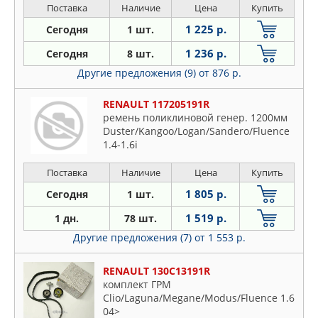
Поставка
Наличие
Цена
Купить
1 225 р.
Сегодня
1 шт.
1 236 р.
Сегодня
8 шт.
Другие предложения (9)
от 876 р.
RENAULT 117205191R
ремень поликлиновой генер. 1200мм
Duster/Kangoo/Logan/Sandero/Fluence
1.4-1.6i
Поставка
Наличие
Цена
Купить
1 805 р.
Сегодня
1 шт.
1 519 р.
1 дн.
78 шт.
Другие предложения (7)
от 1 553 р.
RENAULT 130C13191R
комплект ГРМ
Clio/Laguna/Megane/Modus/Fluence 1.6
04>