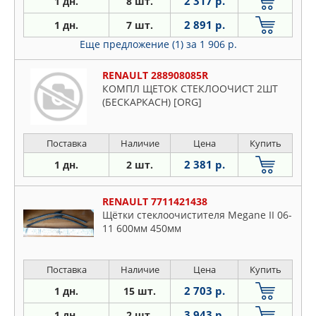
2 317 р.
1 дн.
8 шт.
2 891 р.
1 дн.
7 шт.
Еще предложение (1)
за 1 906 р.
RENAULT 288908085R
КОМПЛ ЩЕТОК СТЕКЛООЧИСТ 2ШТ
(БЕСКАРКАСН) [ORG]
Поставка
Наличие
Цена
Купить
2 381 р.
1 дн.
2 шт.
RENAULT 7711421438
Щётки стеклоочистителя Megane II 06-
11 600мм 450мм
Поставка
Наличие
Цена
Купить
2 703 р.
1 дн.
15 шт.
3 943 р.
1 дн.
2 шт.