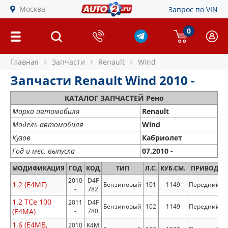
Москва
Запрос по VIN
0
Главная
Запчасти
Renault
Wind
Запчасти Renault Wind 2010 -
КАТАЛОГ ЗАПЧАСТЕЙ Рено
Марка автомобиля
Renault
Модель автомобиля
Wind
Кузов
Кабриолет
Год и мес. выпуска
07.2010 -
МОДИФИКАЦИЯ
ГОД
КОД
ТИП
Л.С.
КУБ.СМ.
ПРИВОД
2010
D4F
1.2 (E4MF)
Бензиновый
101
1149
Передний
-
782
1.2 TCe 100
2011
D4F
Бензиновый
102
1149
Передний
(E4MA)
-
780
1.6 (E4MB,
2010
K4M