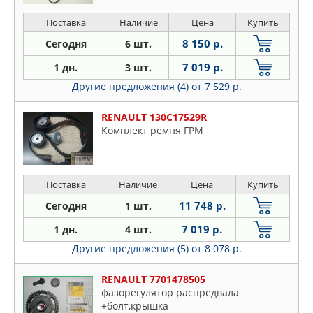
Поставка
Наличие
Цена
Купить
8 150 р.
Сегодня
6 шт.
7 019 р.
1 дн.
3 шт.
Другие предложения (4)
от 7 529 р.
RENAULT 130C17529R
Комплект ремня ГРМ
Поставка
Наличие
Цена
Купить
11 748 р.
Сегодня
1 шт.
7 019 р.
1 дн.
4 шт.
Другие предложения (5)
от 8 078 р.
RENAULT 7701478505
фазорегулятор распредвала
+болт,крышка