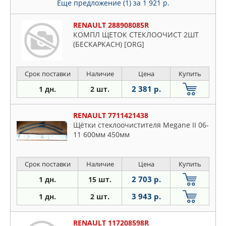
Еще предложение (1)
за 1 921 р.
RENAULT 288908085R
КОМПЛ ЩЕТОК СТЕКЛООЧИСТ 2ШТ
(БЕСКАРКАСН) [ORG]
Срок поставки
Наличие
Цена
Купить
2 381 р.
1 дн.
2 шт.
RENAULT 7711421438
Щётки стеклоочистителя Megane II 06-
11 600мм 450мм
Срок поставки
Наличие
Цена
Купить
2 703 р.
1 дн.
15 шт.
3 943 р.
1 дн.
2 шт.
RENAULT 117208598R