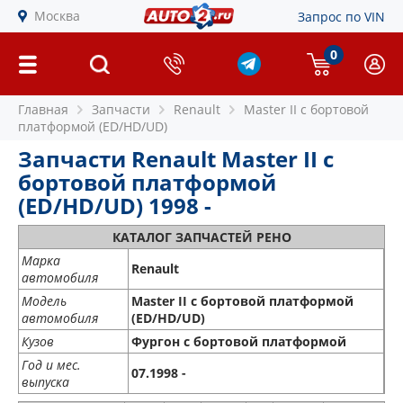
Москва
Запрос по VIN
0
Главная
Запчасти
Renault
Master II c бортовой
платформой (ED/HD/UD)
Запчасти Renault Master II c
бортовой платформой
(ED/HD/UD) 1998 -
КАТАЛОГ ЗАПЧАСТЕЙ РЕНО
Марка
Renault
автомобиля
Модель
Master II c бортовой платформой
автомобиля
(ED/HD/UD)
Кузов
Фургон с бортовой платформой
Год и мес.
07.1998 -
выпуска