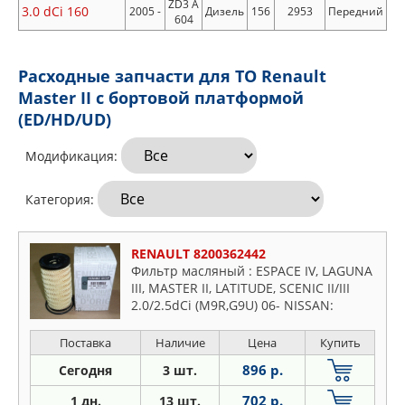
ZD3 A
3.0 dCi 160
2005 -
Дизель
156
2953
Передний
604
Расходные запчасти для ТО Renault
Master II c бортовой платформой
(ED/HD/UD)
Модификация:
Категория:
RENAULT 8200362442
Фильтр масляный : ESPACE IV, LAGUNA
III, MASTER II, LATITUDE, SCENIC II/III
2.0/2.5dCi (M9R,G9U) 06- NISSAN:
QASHQAI 2.0dCi 07- OPEL: VIVARO
2.0/2.5CDTI 07-
Поставка
Наличие
Цена
Купить
896 р.
Сегодня
3 шт.
702 р.
1 дн.
13 шт.