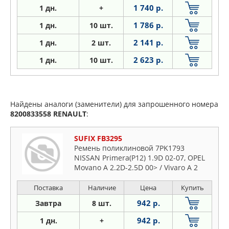
1 740 р.
1 дн.
+
1 786 р.
1
дн.
10 шт.
2 141 р.
1
дн.
2 шт.
2 623 р.
1
дн.
10 шт.
Найдены аналоги (заменители) для запрошенного номера
8200833558
RENAULT
:
SUFIX FB3295
Ремень поликлиновой 7PK1793
NISSAN Primera(P12) 1.9D 02-07, OPEL
Movano A 2.2D-2.5D 00> / Vivaro A 2
Поставка
Наличие
Цена
Купить
942 р.
Завтра
8 шт.
942 р.
1 дн.
+