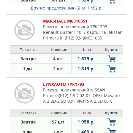
Другие предложения (6)
от 1 452 р.
MARSHALL M6310351
Ремень поликлиновой 7PK1793
Renault Duster I 10- / Kaptur 16- Nissan
Primera III (P12) 02- (M631035
Поставка
Наличие
Цена
Купить
1 679 р.
Завтра
4 шт.
1 619 р.
1 дн.
2 шт.
LYNXAUTO 7PK1793
Ремень поликлиновой NISSAN
Primera(P12) 1.9D 02-07, OPEL Movano
A 2.2D-2.5D 00>, Vivaro A 2.5D 06>,
RENAULT Laguna II-III 1.9D-2.0 01>,
Master II 2.2D-2.5D 00>, Trafic II 2.5D
Поставка
Наличие
Цена
Купить
07>
1 958 р.
Завтра
57 шт.
1 469 р.
1 дн.
2 шт.