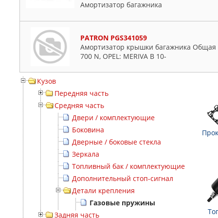
Амортизатор багажника
PATRON PGS341059
Амортизатор крышки багажника Общая д
700 N, OPEL: MERIVA B 10-
Кузов
Передняя часть
Средняя часть
Двери / комплектующие
Боковина
Прок
Дверные / боковые стекла
Зеркала
Топливный бак / комплектующие
Дополнительный стоп-сигнал
Детали крепления
Газовые пружины
То
Задняя часть