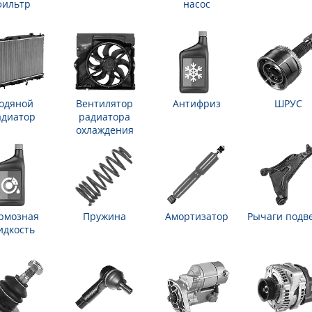
фильтр
насос
одяной
Вентилятор
Антифриз
ШРУС
адиатор
радиатора
охлаждения
рмозная
Пружина
Амортизатор
Рычаги подв
идкость