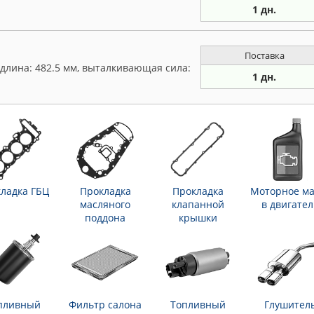
1 дн.
Поставка
лина: 482.5 мм, выталкивающая сила:
1 дн.
ладка ГБЦ
Прокладка
Прокладка
Моторное ма
масляного
клапанной
в двигател
поддона
крышки
пливный
Фильтр салона
Топливный
Глушител