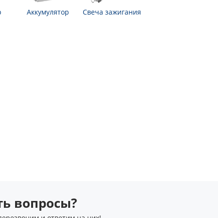
р
Аккумулятор
Свеча зажигания
сть вопросы?
перезвоним и ответим на них!