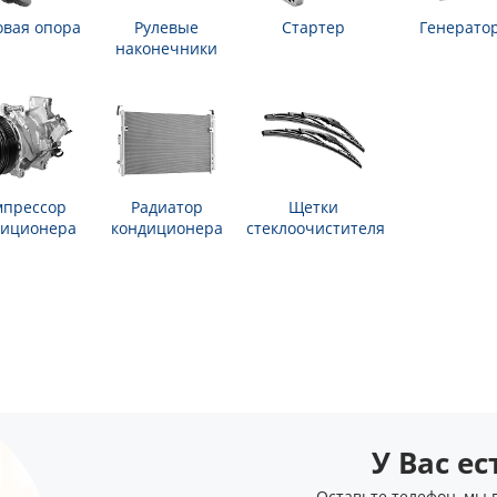
вая опора
Рулевые
Стартер
Генерато
наконечники
мпрессор
Радиатор
Щетки
диционера
кондиционера
стеклоочистителя
У Вас е
Оставьте телефон, мы 