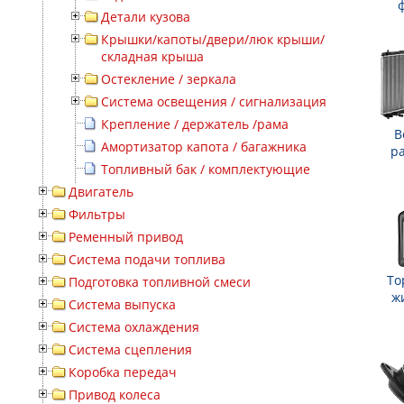
Детали кузова
Крышки/капоты/двери/люк крыши/
складная крыша
Остекление / зеркала
Система освещения / сигнализация
Крепление / держатель /рама
В
Амортизатор капота / багажника
р
Топливный бак / комплектующие
Двигатель
Фильтры
Ременный привод
Система подачи топлива
То
Подготовка топливной смеси
ж
Система выпуска
Система охлаждения
Система сцепления
Коробка передач
Привод колеса