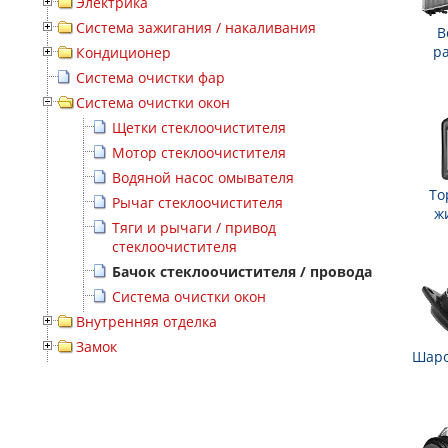
Электрика
Система зажигания / накаливания
В
р
Кондиционер
Система очистки фар
Система очистки окон
Щетки стеклоочистителя
Мотор стеклоочистителя
Водяной насос омывателя
То
Рычаг стеклоочистителя
ж
Тяги и рычаги / привод
стеклоочистителя
Бачок стеклоочистителя / провода
Система очистки окон
Внутренняя отделка
Замок
Шаро