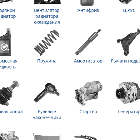
одяной
Вентилятор
Антифриз
ШРУС
адиатор
радиатора
охлаждения
рмозная
Пружина
Амортизатор
Рычаги подв
идкость
вая опора
Рулевые
Стартер
Генерато
наконечники