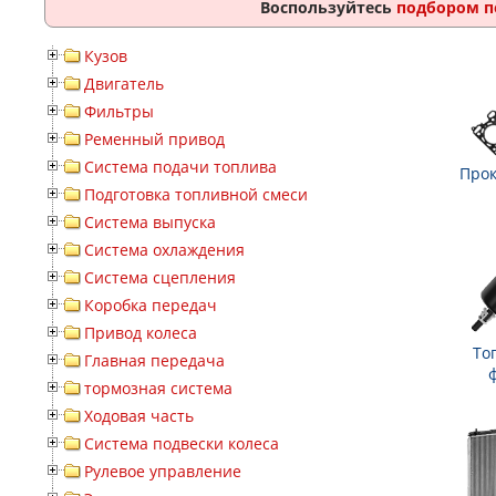
Воспользуйтесь
подбором п
Кузов
Двигатель
Фильтры
Ременный привод
Система подачи топлива
Прок
Подготовка топливной смеси
Система выпуска
Система охлаждения
Система сцепления
Коробка передач
Привод колеса
То
Главная передача
тормозная система
Ходовая часть
Система подвески колеса
Рулевое управление