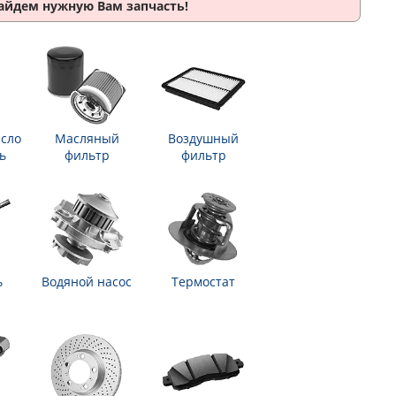
найдем нужную Вам запчасть!
сло
Масляный
Воздушный
ь
фильтр
фильтр
ь
Водяной насос
Термостат