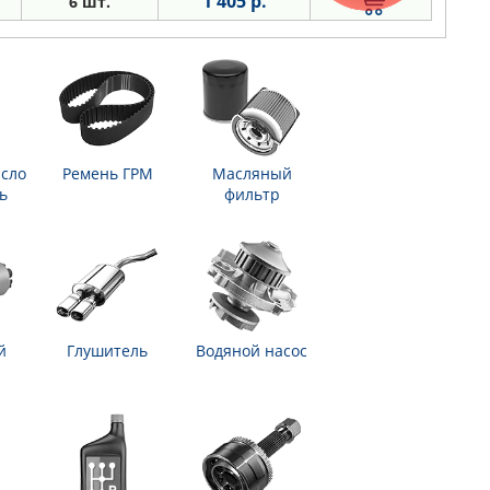
1 405 р.
6 шт.
сло
Ремень ГРМ
Масляный
ь
фильтр
й
Глушитель
Водяной насос