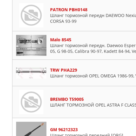
PATRON PBH0148
Шланг тормозной передн DAEWOO Nexia 9
CORSA 93-99
Malo 8545
Шланг тормозной передн. Daewoo Espero 9
05, G 98-05, Calibra 90-97, Kadett 84-94, 
TRW PHA229
Шланг тормозной OPEL OMEGA 1986-99, 
BREMBO T59005
ШЛАНГ ТОРМОЗНОЙ OPEL ASTRA F CLASSIC с
GM 96212323
Шланг тормозной передний [ORG]