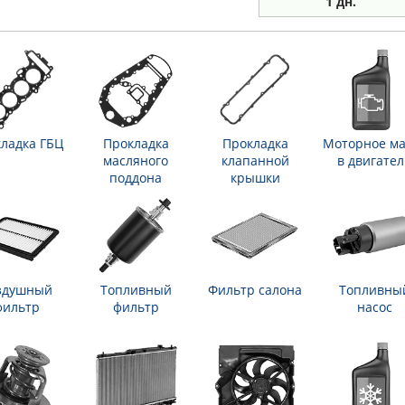
1 дн.
ладка ГБЦ
Прокладка
Прокладка
Моторное ма
масляного
клапанной
в двигател
поддона
крышки
здушный
Топливный
Фильтр салона
Топливны
фильтр
фильтр
насос