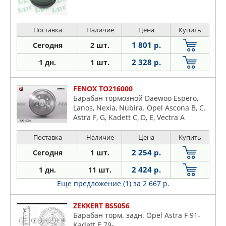
Поставка
Наличие
Цена
Купить
1 801 р.
Сегодня
2 шт.
2 328 р.
1 дн.
1 шт.
FENOX TO216000
Барабан тормозной Daewoo Espero,
Lanos, Nexia, Nubira. Opel Ascona B, C.
Astra F, G, Kadett C, D, E, Vectra A
200x53.5x4, задний
Поставка
Наличие
Цена
Купить
2 254 р.
Сегодня
1 шт.
2 424 р.
1 дн.
11 шт.
Еще предложение (1)
за 2 667 р.
ZEKKERT BS5056
Барабан торм. задн. Opel Astra F 91-
Kadett E 79-