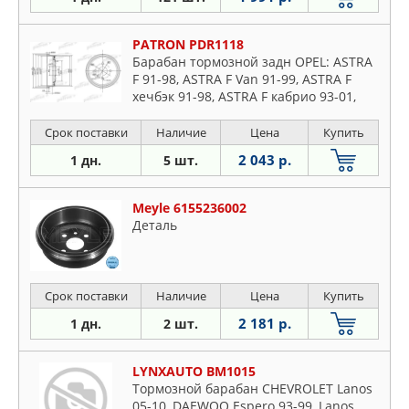
PATRON PDR1118
Барабан тормозной задн OPEL: ASTRA
F 91-98, ASTRA F Van 91-99, ASTRA F
хечбэк 91-98, ASTRA F кабрио 93-01,
ASTRA F универсал 91-98, KADETT D 79-
8
Срок поставки
Наличие
Цена
Купить
2 043 р.
1 дн.
5 шт.
Meyle 6155236002
Деталь
Срок поставки
Наличие
Цена
Купить
2 181 р.
1 дн.
2 шт.
LYNXAUTO BM1015
Тормозной барабан CHEVROLET Lanos
05-10, DAEWOO Espero 93-99, Lanos