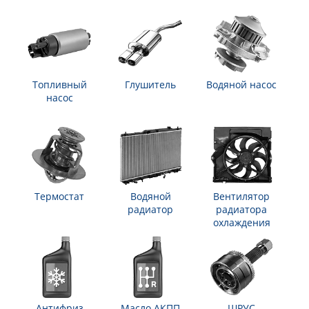
Топливный
Глушитель
Водяной насос
насос
Термостат
Водяной
Вентилятор
радиатор
радиатора
охлаждения
Антифриз
Масло АКПП
ШРУС