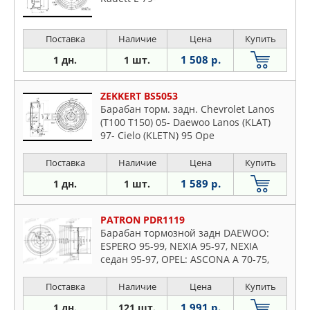
Поставка
Наличие
Цена
Купить
1 508 р.
1 дн.
1 шт.
ZEKKERT BS5053
Барабан торм. задн. Chevrolet Lanos
(T100 T150) 05- Daewoo Lanos (KLAT)
97- Cielo (KLETN) 95 Ope
Поставка
Наличие
Цена
Купить
1 589 р.
1 дн.
1 шт.
PATRON PDR1119
Барабан тормозной задн DAEWOO:
ESPERO 95-99, NEXIA 95-97, NEXIA
седан 95-97, OPEL: ASCONA A 70-75,
ASCONA A Voyage 70-75, ASCONA B 75-
81, ASCONA
Поставка
Наличие
Цена
Купить
1 991 р.
1 дн.
121 шт.