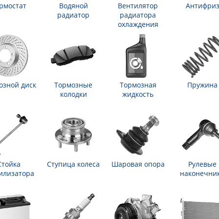
рмостат
Водяной
Вентилятор
Антифри
радиатор
радиатора
охлаждения
озной диск
Тормозные
Тормозная
Пружина
колодки
жидкость
Стойка
Ступица колеса
Шаровая опора
Рулевые
илизатора
наконечни