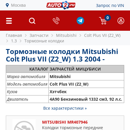
Москва
Запрос по VIN
0
Главная
Запчасти
Mitsubishi
Colt Plus VII (Z2_W)
1.3
Тормозные колодки
Тормозные колодки Mitsubishi
Colt Plus VII (Z2_W) 1.3 2004 -
КАТАЛОГ ЗАПЧАСТЕЙ МИЦУБИСИ
Марка автомобиля
Mitsubishi
Модель автомобиля
Colt Plus VII (Z2_W)
Кузов
Хэтчбек
Двигатель
4A90 Бензиновый 1332 см3, 92 л.с.
Все характеристики »
MITSUBISHI MR407946
Колодки тормозные передние