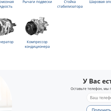
рмозная
Рычаги подвески
Стойка
Шаровая оп
идкость
стабилизатора
нератор
Компрессор
кондиционера
У Вас е
Оставьте телефон, мы 
Получить