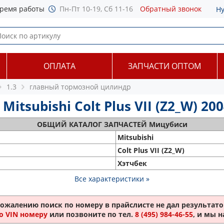
ремя работы
Пн-Пт 10-19, Сб 11-16
Обратный звонок
Н
ОПЛАТА
ЗАПЧАСТИ ОПТОМ
1.3
главный тормозной цилиндр
subishi Colt Plus VII (Z2_W) 200
ОБЩИЙ
КАТАЛОГ ЗАПЧАСТЕЙ Мицубиси
Mitsubishi
Colt Plus VII (Z2_W)
Хэтчбек
Все характеристики »
сожалению поиск по номеру
в прайслисте не дал результатов
о VIN номеру
или позвоните по тел.
8 (495) 984-46-55
, и мы 