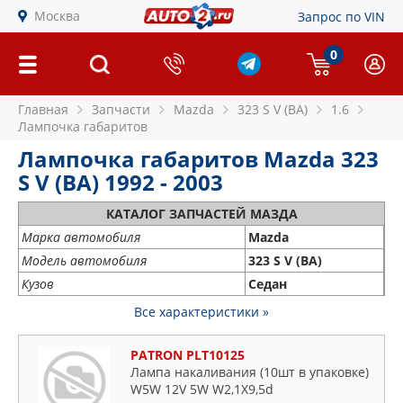
Москва
Запрос по VIN
0
Главная
Запчасти
Mazda
323 S V (BA)
1.6
Лампочка габаритов
Лампочка габаритов Mazda 323
S V (BA) 1992 - 2003
КАТАЛОГ ЗАПЧАСТЕЙ МАЗДА
Марка автомобиля
Mazda
Модель автомобиля
323 S V (BA)
Кузов
Седан
Все характеристики »
PATRON PLT10125
Лампа накаливания (10шт в упаковке)
W5W 12V 5W W2,1X9,5d