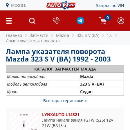
Москва
Запрос по VIN
0
Главная
Запчасти
Mazda
323 S V (BA)
1.6
Лампа указателя поворота
Лампа указателя поворота
Mazda 323 S V (BA) 1992 - 2003
КАТАЛОГ ЗАПЧАСТЕЙ МАЗДА
Марка автомобиля
Mazda
Модель автомобиля
323 S V (BA)
Кузов
Седан
Все характеристики »
LYNXAUTO L14521
Лампа накаливания P21W (S25) 12V
21W (BA15s)