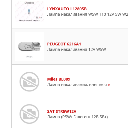
LYNXAUTO L12805B
Лампа накаливания W5W T10 12V 5W W2
PEUGEOT 6216A1
Лампа накаливания 12V W5W
Miles BL089
Лампа накаливания, внешняя
»
SAT STR5W12V
Лампа (R5W/ Галоген/ 12В 5Вт)