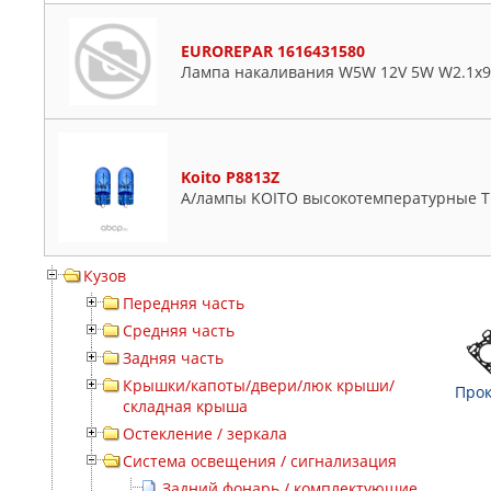
EUROREPAR 1616431580
Лампа накаливания W5W 12V 5W W2.1x9
Koito P8813Z
А/лампы KOITO высокотемпературные T1
Кузов
Передняя часть
Средняя часть
Задняя часть
Крышки/капоты/двери/люк крыши/
Прок
складная крыша
Остекление / зеркала
Система освещения / сигнализация
Задний фонарь / комплектующие