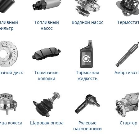
пливный
Топливный
Водяной насос
Термоста
фильтр
насос
озной диск
Тормозные
Тормозная
Амортизат
колодки
жидкость
ица колеса
Шаровая опора
Рулевые
Стартер
наконечники