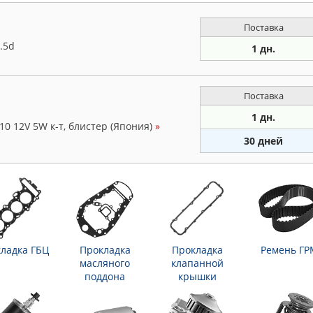
Поставка
.5d
1 дн.
Поставка
1 дн.
0 12V 5W к-т, блистер (Япония)
»
30 дней
ладка ГБЦ
Прокладка
Прокладка
Ремень ГР
масляного
клапанной
поддона
крышки