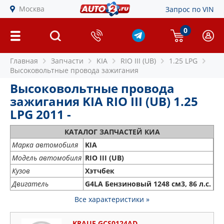
Москва
Запрос по VIN
0
Главная
Запчасти
KIA
RIO III (UB)
1.25 LPG
Высоковольтные провода зажигания
Высоковольтные провода
зажигания KIA RIO III (UB) 1.25
LPG 2011 -
КАТАЛОГ ЗАПЧАСТЕЙ КИА
Марка автомобиля
KIA
Модель автомобиля
RIO III (UB)
Кузов
Хэтчбек
Двигатель
G4LA Бензиновый 1248 см3, 86 л.с.
Все характеристики »
KRAUF GCS0124AD