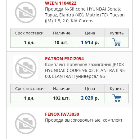
WEEN 1104022
Провода N-Silicone HYUNDAI Sonata
Tagaz, Elantra (XD), Matrix (FC), Tucson
(JM) 1.8, 2.0, KIA Carens
Срок поставки
Наличие
Цена
Купить
1 913 р.
1 дн.
10 шт.
PATRON PSCI2054
Комплект проводов зажигания JP108
HYUNDAI: COUPE 96-02, ELANTRA II 95-
00, ELANTRA II универсал 96-,
Срок поставки
Наличие
Цена
Купить
2 020 р.
1 дн.
102 шт.
FENOX IW73030
Провода высоковольтные, комплект