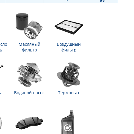
сло
Масляный
Воздушный
ь
фильтр
фильтр
ь
Водяной насос
Термостат