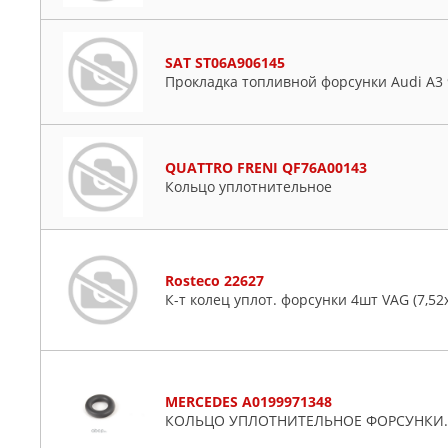
SAT ST06A906145
Прокладка топливной форсунки Audi A3 9
QUATTRO FRENI QF76A00143
Кольцо уплотнительное
Rosteco 22627
К-т колец уплот. форсунки 4шт VAG (7,52х
MERCEDES A0199971348
КОЛЬЦО УПЛОТНИТЕЛЬНОЕ ФОРСУНКИ.