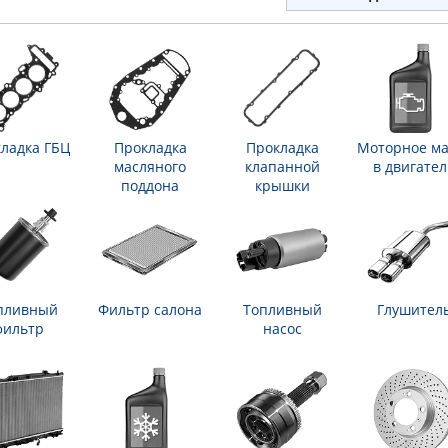
ладка ГБЦ
Прокладка
Прокладка
Моторное ма
масляного
клапанной
в двигател
поддона
крышки
пливный
Фильтр салона
Топливный
Глушител
фильтр
насос