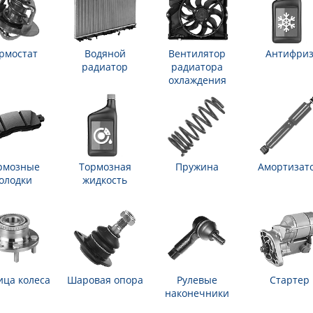
рмостат
Водяной
Вентилятор
Антифри
радиатор
радиатора
охлаждения
рмозные
Тормозная
Пружина
Амортизат
олодки
жидкость
ица колеса
Шаровая опора
Рулевые
Стартер
наконечники