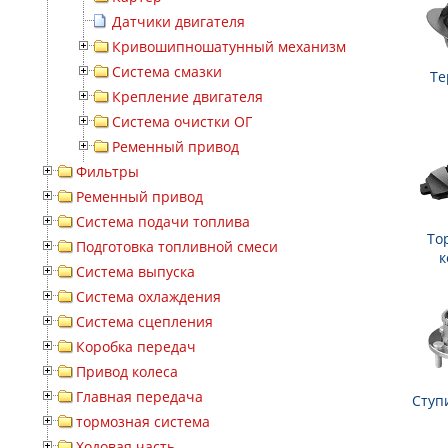
Датчики двигателя
Кривошипношатунный механизм
Система смазки
Те
Крепление двигателя
Система очистки ОГ
Ременный привод
Фильтры
Ременный привод
Система подачи топлива
То
Подготовка топливной смеси
к
Система выпуска
Система охлаждения
Система сцепления
Коробка передач
Привод колеса
Главная передача
Ступ
тормозная система
Ходовая часть