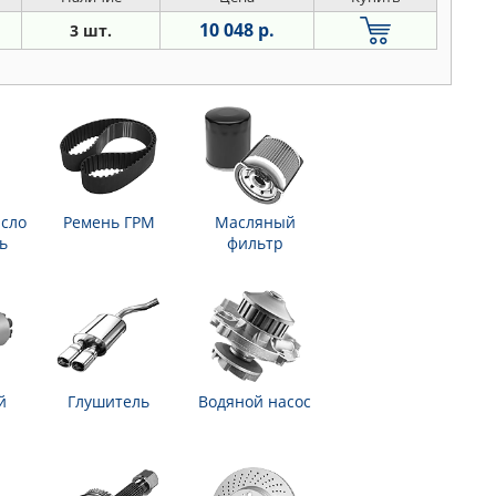
10 048 р.
3 шт.
сло
Ремень ГРМ
Масляный
ь
фильтр
й
Глушитель
Водяной насос