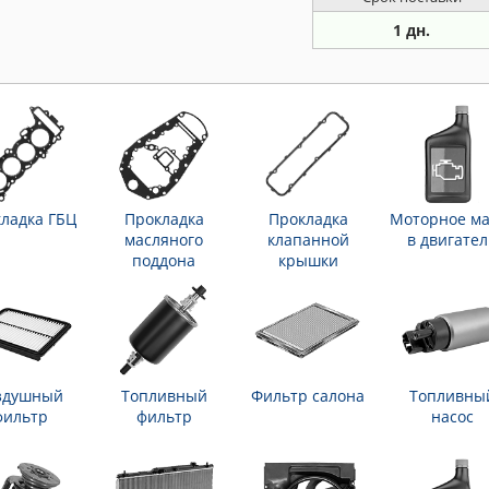
1 дн.
ладка ГБЦ
Прокладка
Прокладка
Моторное ма
масляного
клапанной
в двигател
поддона
крышки
здушный
Топливный
Фильтр салона
Топливны
фильтр
фильтр
насос