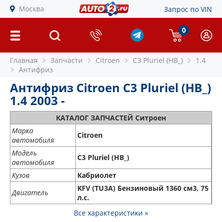
Москва
Запрос по VIN
0
Главная
Запчасти
Citroen
C3 Pluriel (HB_)
1.4
Антифриз
Антифриз Citroen C3 Pluriel (HB_)
1.4 2003 -
КАТАЛОГ ЗАПЧАСТЕЙ Ситроен
Марка
Citroen
автомобиля
Модель
C3 Pluriel (HB_)
автомобиля
Кузов
Кабриолет
KFV (TU3A) Бензиновый 1360 см3, 75
Двигатель
л.с.
Все характеристики »