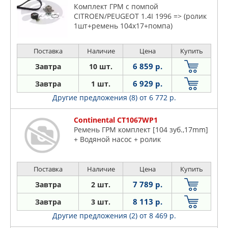
Комплект ГРМ с помпой
CITROEN/PEUGEOT 1.4I 1996 => (ролик
1шт+ремень 104x17+помпа)
Поставка
Наличие
Цена
Купить
6 859 р.
Завтра
10 шт.
6 929 р.
Завтра
1 шт.
Другие предложения (8)
от 6 772 р.
Continental CT1067WP1
Ремень ГРМ комплект [104 зуб.,17mm]
+ Водяной насос + ролик
Поставка
Наличие
Цена
Купить
7 789 р.
Завтра
2 шт.
8 113 р.
Завтра
3 шт.
Другие предложения (2)
от 8 469 р.