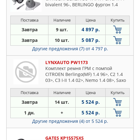
bivalent 96-, BERLINGO фургон 1.4
bivalent/1.4 i bivalent 96-, C
Поставка
Наличие
Цена
Купить
4 897 р.
Завтра
9 шт.
5 087 р.
Завтра
10 шт.
Другие предложения (7)
от 4 797 р.
LYNXAUTO PW1173
Комплект ремня ГРМ с помпой
CITROEN Berlingo(MF) 1.4 96>, C2 1.4
03>, C3 I-II 1.4 02>, Nemo 1.4 08>, Saxo
1.4 96-03, Xsara 1.4 97-05
Поставка
Наличие
Цена
Купить
5 524 р.
Завтра
14 шт.
5 524 р.
1 дн.
+
Другие предложения (4)
от 5 524 р.
GATES KP15575XS