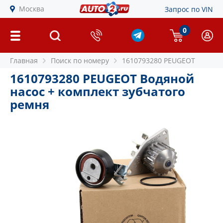
Москва
Запрос по VIN
0
Главная
Поиск по номеру
1610793280 PEUGEOT
1610793280 PEUGEOT Водяной
насос + комплект зубчатого
ремня