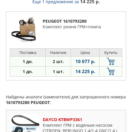
14 225 р.
Еще 1 предложение
за
PEUGEOT 1610793280
Комплект ремня ГРМ+помпа
Поставка
Наличие
Цена
Купить
10 077 р.
1 дн.
2 шт.
14 225 р.
1 дн.
1 шт.
Найдены аналоги (заменители) для запрошенного номера
1610793280
PEUGEOT
:
DAYCO KTBWP3361
Комплект ГРМ с водяным насосом
CITROEN: BERLINGO 1.4/1.4 GNC/1.4 i