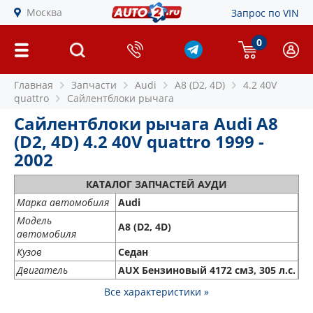
Москва
Запрос по VIN
0
Главная
Запчасти
Audi
A8 (D2, 4D)
4.2 40V
quattro
Сайлентблоки рычага
Сайлентблоки рычага Audi A8
(D2, 4D) 4.2 40V quattro 1999 -
2002
КАТАЛОГ ЗАПЧАСТЕЙ АУДИ
Марка автомобиля
Audi
Модель
A8 (D2, 4D)
автомобиля
Кузов
Седан
Двигатель
AUX Бензиновый 4172 см3, 305 л.с.
Все характеристики »