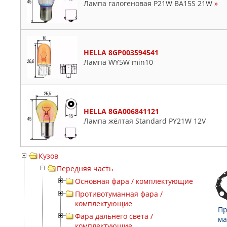
Лампа галогеновая P21W BA15S 21W
»
HELLA 8GP003594541
Лампа WY5W min10
HELLA 8GA006841121
Лампа жёлтая Standard PY21W 12V
Кузов
Передняя часть
Основная фара / комплектующие
Противотуманная фара /
комплектующие
Пр
Фара дальнего света /
ма
комплектующие