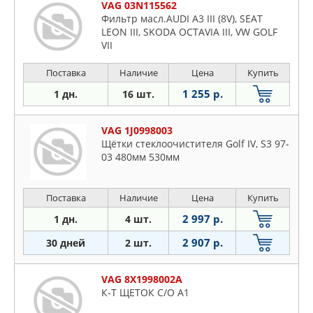
VAG 03N115562
Фильтр масл.AUDI A3 III (8V), SEAT
LEON III, SKODA OCTAVIA III, VW GOLF
VII
Поставка
Наличие
Цена
Купить
1 255 р.
1 дн.
16 шт.
VAG 1J0998003
Щётки стеклоочистителя Golf IV, S3 97-
03 480мм 530мм
Поставка
Наличие
Цена
Купить
2 997 р.
1 дн.
4 шт.
2 907 р.
30 дней
2 шт.
VAG 8X1998002A
К-Т ЩЕТОК С/О A1