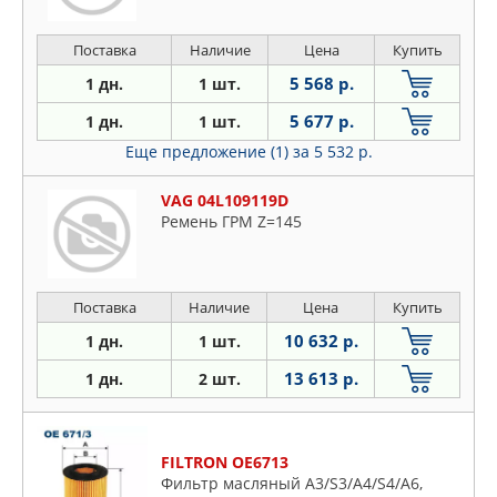
Поставка
Наличие
Цена
Купить
5 568 р.
1 дн.
1 шт.
5 677 р.
1 дн.
1 шт.
Еще предложение (1)
за 5 532 р.
VAG 04L109119D
Ремень ГРМ Z=145
Поставка
Наличие
Цена
Купить
10 632 р.
1 дн.
1 шт.
13 613 р.
1 дн.
2 шт.
FILTRON OE6713
Фильтр масляный A3/S3/A4/S4/A6,