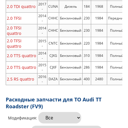
2017
2.0 TDI quattro
CUNA
Дизель
184
1968
Полный
-
2014
2.0 TFSI
CHHC
Бензиновый
230
1984
Передний
-
2.0 TFSI
2014
CHHC
Бензиновый
230
1984
Полный
quattro
-
2.0 TFSI
2015
CNTC
Бензиновый
220
1984
Полный
quattro
-
2014
2.0 TTS quattro
CJXG
Бензиновый
310
1984
Полный
-
2015
2.0 TTS quattro
CJXF
Бензиновый
286
1984
Полный
-
2016
2.5 RS quattro
DAZA
Бензиновый
400
2480
Полный
-
Расходные запчасти для ТО Audi TT
Roadster (FV9)
Модификация: