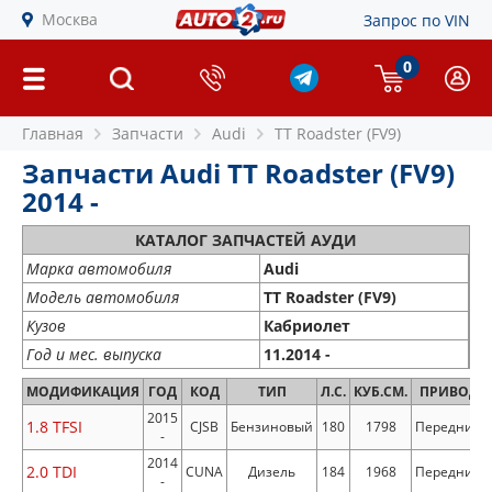
Москва
Запрос по VIN
0
Главная
Запчасти
Audi
TT Roadster (FV9)
Запчасти Audi TT Roadster (FV9)
2014 -
КАТАЛОГ ЗАПЧАСТЕЙ АУДИ
Марка автомобиля
Audi
Модель автомобиля
TT Roadster (FV9)
Кузов
Кабриолет
Год и мес. выпуска
11.2014 -
МОДИФИКАЦИЯ
ГОД
КОД
ТИП
Л.С.
КУБ.СМ.
ПРИВОД
2015
1.8 TFSI
CJSB
Бензиновый
180
1798
Передний
-
2014
2.0 TDI
CUNA
Дизель
184
1968
Передний
-