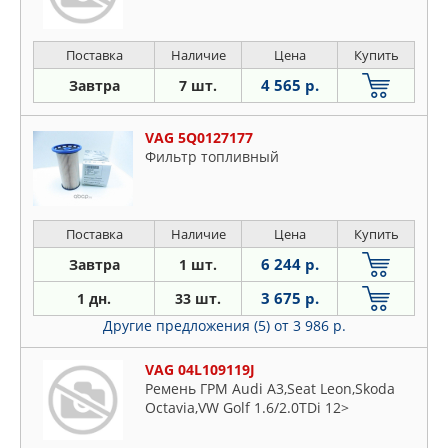
Поставка
Наличие
Цена
Купить
4 565 р.
Завтра
7 шт.
VAG 5Q0127177
Фильтр топливный
Поставка
Наличие
Цена
Купить
6 244 р.
Завтра
1 шт.
3 675 р.
1 дн.
33 шт.
Другие предложения (5)
от 3 986 р.
VAG 04L109119J
Ремень ГРМ Audi A3,Seat Leon,Skoda
Octavia,VW Golf 1.6/2.0TDi 12>