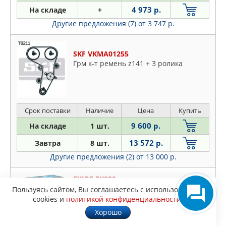
4 973 р.
На складе
+
Другие предложения (7)
от 3 747 р.
SKF VKMA01255
Грм к-т ремень z141 + 3 ролика
Срок поставки
Наличие
Цена
Купить
9 600 р.
На складе
1 шт.
13 572 р.
Завтра
8 шт.
Другие предложения (2)
от 13 000 р.
EXIDE EK800
АККУМУЛЯТОР 80 А/ч 800A
Пользуясь сайтом, Вы соглашаетесь с использованием
(315x175x190) Гелевый AGM
cookies и
политикой конфиденциальности
.
Хорошо