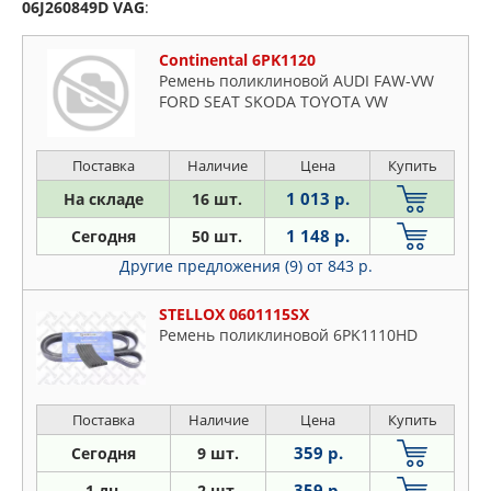
06J260849D
VAG
:
Continental 6PK1120
Ремень поликлиновой AUDI FAW-VW
FORD SEAT SKODA TOYOTA VW
Поставка
Наличие
Цена
Купить
1 013 р.
На складе
16 шт.
1 148 р.
Сегодня
50 шт.
Другие предложения (9)
от 843 р.
STELLOX 0601115SX
Ремень поликлиновой 6PK1110HD
Поставка
Наличие
Цена
Купить
359 р.
Сегодня
9 шт.
359 р.
1 дн.
2 шт.