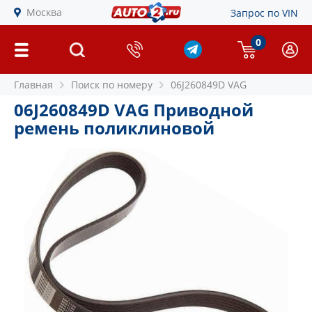
Москва
Запрос по VIN
0
Главная
Поиск по номеру
06J260849D VAG
06J260849D VAG Приводной
ремень поликлиновой