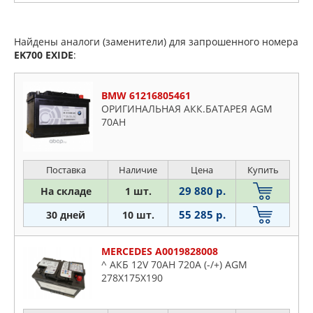
Найдены аналоги (заменители) для запрошенного номера
EK700
EXIDE
:
BMW 61216805461
ОРИГИНАЛЬНАЯ АКК.БАТАРЕЯ AGM
70AH
Поставка
Наличие
Цена
Купить
29 880 р.
На складе
1 шт.
55 285 р.
30 дней
10 шт.
MERCEDES A0019828008
^ АКБ 12V 70AH 720A (-/+) AGM
278X175X190