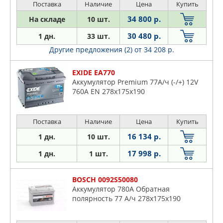
Поставка
Наличие
Цена
Купить
34 800 р.
На складе
10 шт.
30 480 р.
1 дн.
33 шт.
Другие предложения (2)
от 34 208 р.
EXIDE EA770
Аккумулятор Premium 77A/ч (-/+) 12V
760A EN 278x175x190
Поставка
Наличие
Цена
Купить
16 134 р.
1 дн.
10 шт.
17 998 р.
1 дн.
1 шт.
BOSCH 0092S50080
Аккумулятор 780A Обратная
полярность 77 А/ч 278x175x190