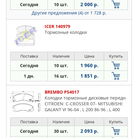
2 000 р.
Сегодня
10 шт.
Другие предложения (4)
от 1 728 р.
ICER 140979
Тормозные колодки
Поставка
Наличие
Цена
Купить
1 960 р.
Сегодня
10 шт.
1 851 р.
1 дн.
16 шт.
BREMBO P54017
Колодки тормозные дисковые передн
CITROEN: C-CROSSER 07- MITSUBISHI:
GALANT VI 96-04 , L 200 86-96 , L 400
автобус 95-, LLANCER VI 95-99 ,
OUTLANDER 03-, PAJERO CLASS
Поставка
Наличие
Цена
Купить
2 093 р.
Сегодня
30 шт.