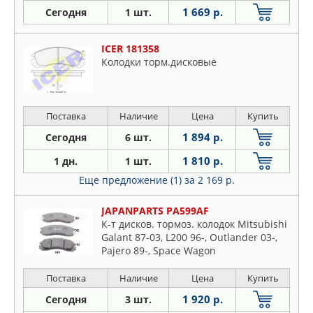
1 669 р.
Сегодня
1 шт.
ICER 181358
Колодки торм.дисковые
Поставка
Наличие
Цена
Купить
1 894 р.
Сегодня
6 шт.
1 810 р.
1 дн.
1 шт.
Еще предложение (1)
за 2 169 р.
JAPANPARTS PA599AF
К-т дисков. тормоз. колодок Mitsubishi
Galant 87-03, L200 96-, Outlander 03-,
Pajero 89-, Space Wagon
2.0,2.0GDI,2.4GDI 98-,Peugeot 4007 07-
Перед F
Поставка
Наличие
Цена
Купить
1 920 р.
Сегодня
3 шт.