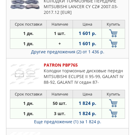
КОЛОДКИ ТОРМОЗНЫЕ ПЕРЕДНИЕ
MITSUBISHI LANCER CY CZ# 2007.03-
2017.12 [EUR]
Срок поставки
Наличие
Цена
Купить
1 601 р.
1 дн.
1 шт.
1 601 р.
1 дн.
+
Другие предложения (2)
от 1 436 р.
PATRON PBP765
Колодки тормозные дисковые передн
MITSUBISHI ECLIPSE II 95-99, GALANT IV
88-92, GALANT IV седан 87-
Срок поставки
Наличие
Цена
Купить
1 824 р.
1 дн.
50 шт.
1 824 р.
1 дн.
3 шт.
Еще предложение (1)
за 1 824 р.