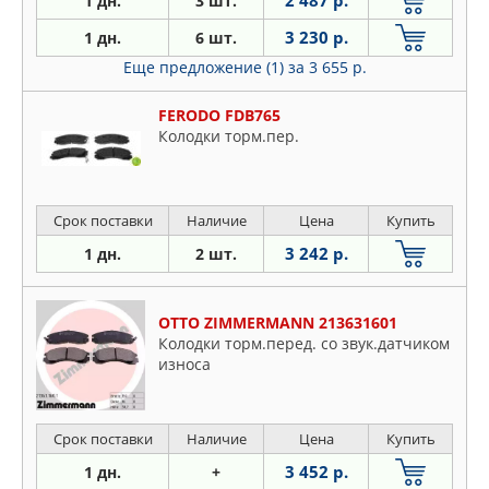
2 487 р.
1 дн.
3 шт.
3 230 р.
1 дн.
6 шт.
Еще предложение (1)
за 3 655 р.
FERODO FDB765
Колодки торм.пер.
Срок поставки
Наличие
Цена
Купить
3 242 р.
1 дн.
2 шт.
OTTO ZIMMERMANN 213631601
Колодки торм.перед. со звук.датчиком
износа
Срок поставки
Наличие
Цена
Купить
3 452 р.
1 дн.
+