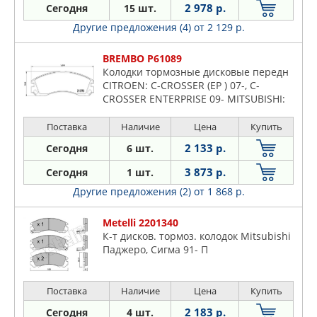
2 978 р.
Сегодня
15 шт.
Другие предложения (4)
от 2 129 р.
BREMBO P61089
Колодки тормозные дисковые передн
CITROEN: C-CROSSER (EP ) 07-, C-
CROSSER ENTERPRISE 09- MITSUBISHI:
OUTLANDER I (CU ) 03-06 , OUTLANDER
II (CW W) 06-, SPACE WAGON (N5 W)
Поставка
Наличие
Цена
Купить
2 133 р.
Сегодня
6 шт.
3 873 р.
Сегодня
1 шт.
Другие предложения (2)
от 1 868 р.
Metelli 2201340
К-т дисков. тормоз. колодок Mitsubishi
Паджеро, Сигма 91- П
Поставка
Наличие
Цена
Купить
2 183 р.
Сегодня
4 шт.