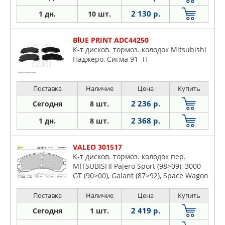
2 130 р.
1 дн.
10 шт.
BlUE PRINT ADC44250
К-т дисков. тормоз. колодок Mitsubishi
Паджеро, Сигма 91- П
Поставка
Наличие
Цена
Купить
2 236 р.
Сегодня
8 шт.
2 368 р.
1 дн.
8 шт.
VALEO 301517
К-т дисков. тормоз. колодок пер.
MITSUBISHI Pajero Sport (98>09), 3000
GT (90>00), Galant (87>92), Space Wagon
(98>04), Pajero (90>04)
Поставка
Наличие
Цена
Купить
2 419 р.
Сегодня
1 шт.