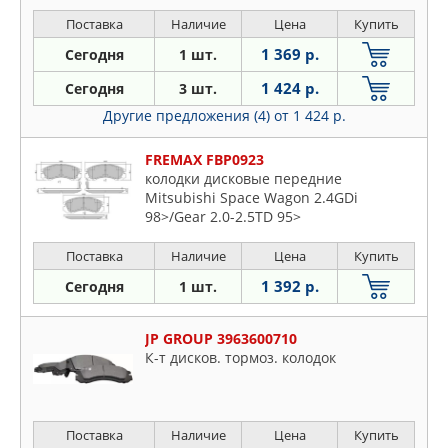
Pajero II 90-00, Pajero III 00-06, Space
Wagon 00-04 передние
Поставка
Наличие
Цена
Купить
1 369 р.
Сегодня
1 шт.
1 424 р.
Сегодня
3 шт.
Другие предложения (4)
от 1 424 р.
FREMAX FBP0923
колодки дисковые передние
Mitsubishi Space Wagon 2.4GDi
98>/Gear 2.0-2.5TD 95>
Поставка
Наличие
Цена
Купить
1 392 р.
Сегодня
1 шт.
JP GROUP 3963600710
К-т дисков. тормоз. колодок
Поставка
Наличие
Цена
Купить