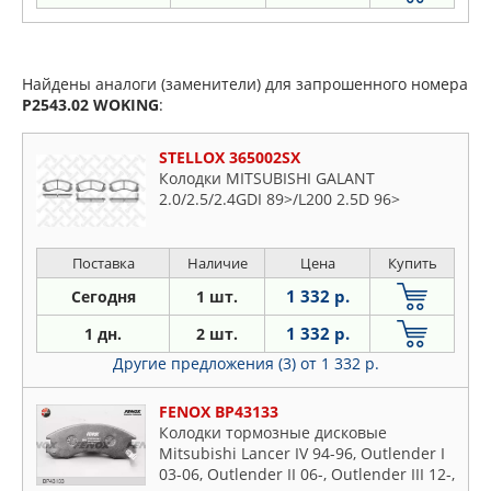
Найдены аналоги (заменители) для запрошенного номера
P2543.02
WOKING
:
STELLOX 365002SX
Колодки MITSUBISHI GALANT
2.0/2.5/2.4GDI 89>/L200 2.5D 96>
Поставка
Наличие
Цена
Купить
1 332 р.
Сегодня
1 шт.
1 332 р.
1 дн.
2 шт.
Другие предложения (3)
от 1 332 р.
FENOX BP43133
Колодки тормозные дисковые
Mitsubishi Lancer IV 94-96, Outlender I
03-06, Outlender II 06-, Outlender III 12-,