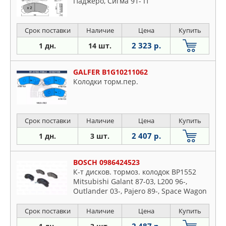
Паджеро, Сигма 91- П
Срок поставки
Наличие
Цена
Купить
2 323 р.
1 дн.
14 шт.
GALFER B1G10211062
Колодки торм.пер.
Срок поставки
Наличие
Цена
Купить
2 407 р.
1 дн.
3 шт.
BOSCH 0986424523
К-т дисков. тормоз. колодок BP1552
Mitsubishi Galant 87-03, L200 96-,
Outlander 03-, Pajero 89-, Space Wagon
2.0,2.0GDI,2.4GDI 98-,Peugeot 4007 07-
Перед F
Срок поставки
Наличие
Цена
Купить