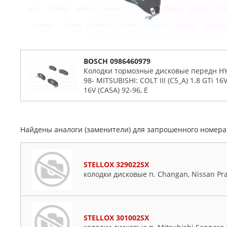
BOSCH 0986460979
Колодки тормозные дисковые передн HY
98- MITSUBISHI: COLT III (C5_A) 1.8 GTi 16
16V (CA5A) 92-96, E
Найдены аналоги (заменители) для запрошенного номер
STELLOX 329022SX
колодки дисковые п. Changan, Nissan Prai
STELLOX 301002SX