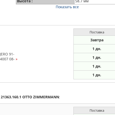
Высота :
58.7 мм
Показать все
Поставка
Завтра
1 дн.
JERO 91-
1
дн.
4007 08-
»
1
дн.
1
дн.
а
21363.160.1
OTTO ZIMMERMANN
:
Поставка