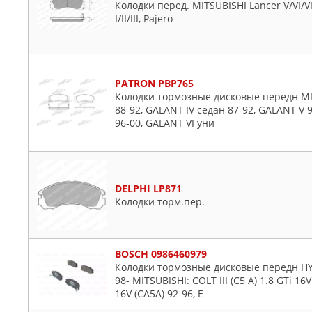
Колодки перед. MITSUBISHI Lancer V/VI/VII/V
I/II/III, Pajero
PATRON PBP765
Колодки тормозные дисковые передн MITS
88-92, GALANT IV седан 87-92, GALANT V 
96-00, GALANT VI уни
DELPHI LP871
Колодки торм.пер.
BOSCH 0986460979
Колодки тормозные дисковые передн HY
98- MITSUBISHI: COLT III (C5 A) 1.8 GTi 16V
16V (CA5A) 92-96, E