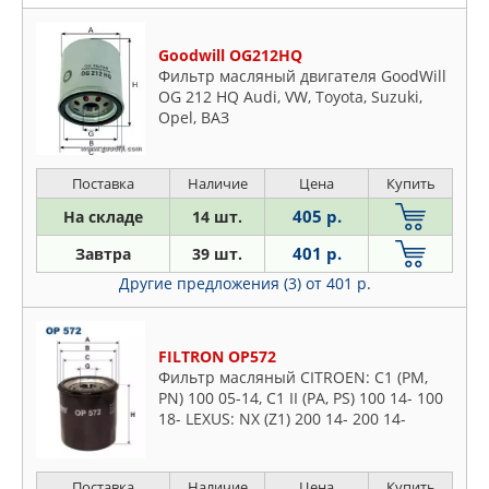
Goodwill OG212HQ
Фильтр масляный двигателя GoodWill
OG 212 HQ Audi, VW, Toyota, Suzuki,
Opel, ВАЗ
Поставка
Наличие
Цена
Купить
405 р.
На складе
14 шт.
401 р.
Завтра
39 шт.
Другие предложения (3)
от 401 р.
FILTRON OP572
Фильтр масляный CITROEN: C1 (PM,
PN) 100 05-14, C1 II (PA, PS) 100 14- 100
18- LEXUS: NX (Z1) 200 14- 200 14-
MAGIRUS-DEUTZ: D-Series MAHINDRA:
MN MAN: F90,M
Поставка
Наличие
Цена
Купить