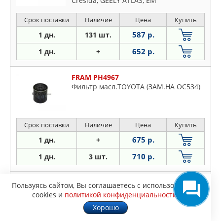
Cresida, GEELY ATLAS, EM
Срок поставки
Наличие
Цена
Купить
587 р.
1 дн.
131 шт.
652 р.
1 дн.
+
FRAM PH4967
Фильтр масл.TOYOTA (ЗАМ.НА OC534)
Срок поставки
Наличие
Цена
Купить
675 р.
1 дн.
+
710 р.
1 дн.
3 шт.
PURFLUX LS908
Пользуясь сайтом, Вы соглашаетесь с использованием
Фильтр масляный Matiz/Swift
cookies и
политикой конфиденциальности
.
Хорошо