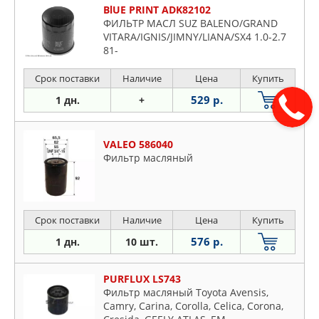
BlUE PRINT ADK82102
ФИЛЬТР МАСЛ SUZ BALENO/GRAND
VITARA/IGNIS/JIMNY/LIANA/SX4 1.0-2.7
81-
Срок поставки
Наличие
Цена
Купить
529 р.
1 дн.
+
VALEO 586040
Фильтр масляный
Срок поставки
Наличие
Цена
Купить
576 р.
1 дн.
10 шт.
PURFLUX LS743
Фильтр масляный Toyota Avensis,
Camry, Carina, Corolla, Celica, Corona,