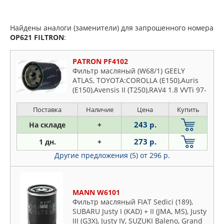
Найдены аналоги (заменители) для запрошенного номера
OP621
FILTRON
:
PATRON PF4102
Фильтр масляный (W68/1) GEELY
ATLAS, TOYOTA:COROLLA (E150),Auris
(E150),Avensis II (T250),RAV4 1.8 VVTi 97-
05,Prius,Carina E
Поставка
Наличие
Цена
Купить
243 р.
На складе
+
273 р.
1 дн.
+
Другие предложения (5)
от 296 р.
MANN W6101
Фильтр масляный FIAT Sedici (189),
SUBARU Justy I (KAD) + II (JMA, MS), Justy
III (G3X), Justy IV, SUZUKI Baleno, Grand