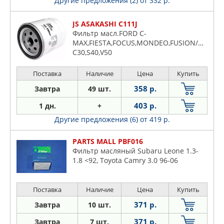
Другие предложения (2)
от 332 р.
JS ASAKASHI C111J
Фильтр масл.FORD C-
MAX,FIESTA,FOCUS,MONDEO,FUSION/MAZDA
C30,S40,V50
Поставка
Наличие
Цена
Купить
358 р.
Завтра
49 шт.
403 р.
1 дн.
+
Другие предложения (6)
от 419 р.
PARTS MALL PBF016
Фильтр масляный Subaru Leone 1.3-
1.8 <92, Toyota Camry 3.0 96-06
Поставка
Наличие
Цена
Купить
371 р.
Завтра
10 шт.
371 р.
Завтра
7 шт.