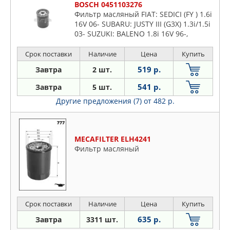
BOSCH 0451103276
Фильтр масляный FIAT: SEDICI (FY ) 1.6i
16V 06- SUBARU: JUSTY III (G3X) 1.3i/1.5i
03- SUZUKI: BALENO 1.8i 16V 96-,
VITARA I/II 1.6-2.7i 98-, IGNIS 1.3i/1.5i
00-
Срок поставки
Наличие
Цена
Купить
519 р.
Завтра
2 шт.
541 р.
Завтра
5 шт.
Другие предложения (7)
от 482 р.
MECAFILTER ELH4241
Фильтр масляный
Срок поставки
Наличие
Цена
Купить
635 р.
Завтра
3311 шт.