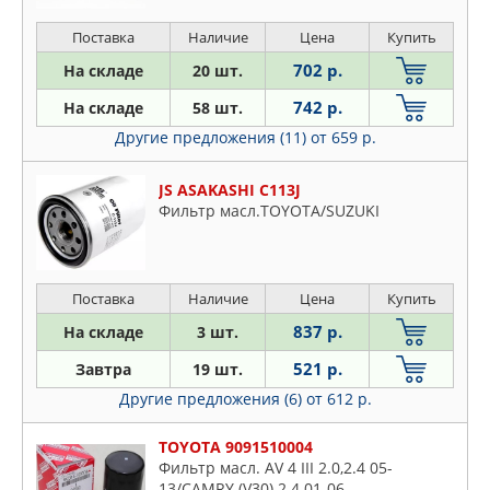
)/RAV II-III (CLA2 /ACA3 /ALA3 )1.6-3.5 87-
>
Поставка
Наличие
Цена
Купить
702 р.
На складе
20 шт.
742 р.
На складе
58 шт.
Другие предложения (11)
от 659 р.
JS ASAKASHI C113J
Фильтр масл.TOYOTA/SUZUKI
Поставка
Наличие
Цена
Купить
837 р.
На складе
3 шт.
521 р.
Завтра
19 шт.
Другие предложения (6)
от 612 р.
TOYOTA 9091510004
Фильтр масл. AV 4 III 2.0,2.4 05-
13/CAMRY (V30) 2.4 01-06