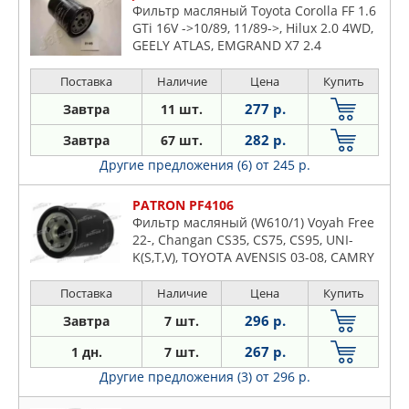
Фильтр масляный Toyota Corolla FF 1.6
GTi 16V ->10/89, 11/89->, Hilux 2.0 4WD,
GEELY ATLAS, EMGRAND X7 2.4
Поставка
Наличие
Цена
Купить
277 р.
Завтра
11 шт.
282 р.
Завтра
67 шт.
Другие предложения (6)
от 245 р.
PATRON PF4106
Фильтр масляный (W610/1) Voyah Free
22-, Changan CS35, CS75, CS95, UNI-
K(S,T,V), TOYOTA AVENSIS 03-08, CAMRY
06-11, CELICA 89-93, COROLLA 05-07,
MR2 84-90
Поставка
Наличие
Цена
Купить
296 р.
Завтра
7 шт.
267 р.
1 дн.
7 шт.
Другие предложения (3)
от 296 р.