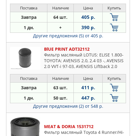
Поставка
Наличие
Цена
Купить
405 р.
Завтра
64 шт.
390 р.
1 дн.
+
Другие предложения (5)
от 405 р.
BlUE PRINT ADT32112
Фильтр масляный LOTUS: ELISE 1.800-
TOYOTA: AVENSIS 2.0, 2.4 03 -, AVENSIS
2.0 VVT-i 97-03, AVENSIS Liftback 2.0
VVT-i 97-03, AVENSIS Station Wagon 2.0
VVT-i
Поставка
Наличие
Цена
Купить
411 р.
Завтра
63 шт.
447 р.
1 дн.
50 шт.
Другие предложения (2)
от 548 р.
MEAT & DORIA 1531712
Фильтр масляный Toyota 4 Runner/Hi-