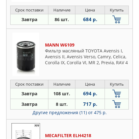
Срок поставки
Наличие
Цена
Купить
684 р.
Завтра
86 шт.
MANN W6109
Фильтр масляный TOYOTA Avensis I,
Avensis II, Avensis Verso, Camry, Celica,
Corolla IX, Corolla VI, MR 2, Previa, RAV 4
I, RAV 4 II, GEELY ATLAS, EMGRAND X7
2.4
Срок поставки
Наличие
Цена
Купить
694 р.
Завтра
108 шт.
717 р.
Завтра
8 шт.
Другие предложения (11)
от 475 р.
MECAFILTER ELH4218