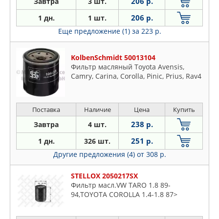
206 р.
Завтра
3 шт.
206 р.
1 дн.
1 шт.
Еще предложение (1)
за 223 р.
KolbenSchmidt 50013104
Фильтр масляный Toyota Avensis,
Camry, Carina, Corolla, Pinic, Prius, Rav4
Поставка
Наличие
Цена
Купить
238 р.
Завтра
4 шт.
251 р.
1 дн.
326 шт.
Другие предложения (4)
от 308 р.
STELLOX 2050217SX
Фильтр масл.VW TARO 1.8 89-
94,TOYOTA COROLLA 1.4-1.8 87>