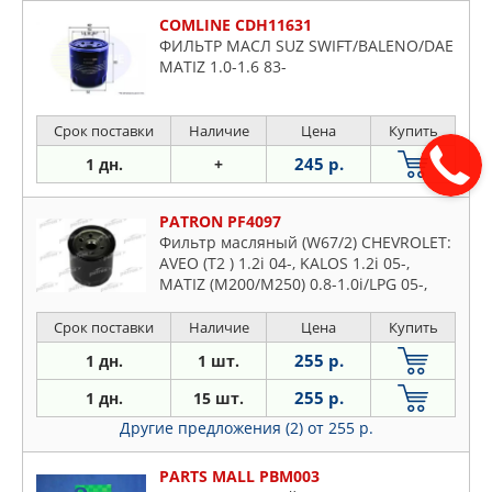
COMLINE CDH11631
ФИЛЬТР МАСЛ SUZ SWIFT/BALENO/DAE
MATIZ 1.0-1.6 83-
Срок поставки
Наличие
Цена
Купить
245 р.
1 дн.
+
PATRON PF4097
Фильтр масляный (W67/2) CHEVROLET:
AVEO (T2 ) 1.2i 04-, KALOS 1.2i 05-,
MATIZ (M200/M250) 0.8-1.0i/LPG 05-,
SPARK 0.8i/1.0 05- OPEL: AGILA B (H08)
1.0-1.2i 08-
Срок поставки
Наличие
Цена
Купить
255 р.
1 дн.
1 шт.
255 р.
1 дн.
15 шт.
Другие предложения (2)
от 255 р.
PARTS MALL PBM003