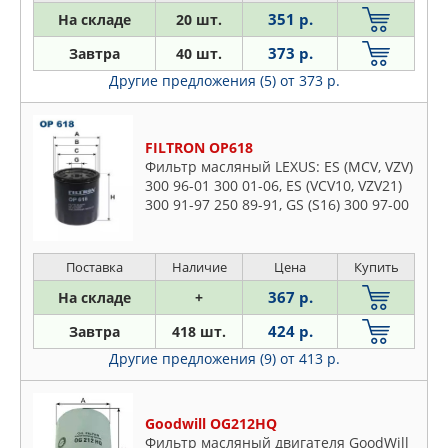
351 р.
На складе
20 шт.
373 р.
Завтра
40 шт.
Другие предложения (5)
от 373 р.
FILTRON OP618
Фильтр масляный LEXUS: ES (MCV, VZV)
300 96-01 300 01-06, ES (VCV10, VZV21)
300 91-97 250 89-91, GS (S16) 300 97-00
400 97-00 430 00-04 300 00-04, GS (S19)
430 05-11
Поставка
Наличие
Цена
Купить
367 р.
На складе
+
424 р.
Завтра
418 шт.
Другие предложения (9)
от 413 р.
Goodwill OG212HQ
Фильтр масляный двигателя GoodWill