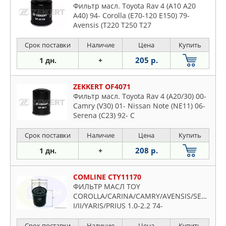
Фильтр масл. Toyota Rav 4 (A10 A20
A40) 94- Corolla (E70-120 E150) 79-
Avensis (T220 T250 T27
Срок поставки
Наличие
Цена
Купить
205 р.
1 дн.
+
ZEKKERT OF4071
Фильтр масл. Toyota Rav 4 (A20/30) 00-
Camry (V30) 01- Nissan Note (NE11) 06-
Serena (C23) 92- C
Срок поставки
Наличие
Цена
Купить
208 р.
1 дн.
+
COMLINE CTY11170
ФИЛЬТР МАСЛ TOY
COROLLA/CARINA/CAMRY/AVENSIS/SELISA/R
I/II/YARIS/PRIUS 1.0-2.2 74-
Срок поставки
Наличие
Цена
Купить