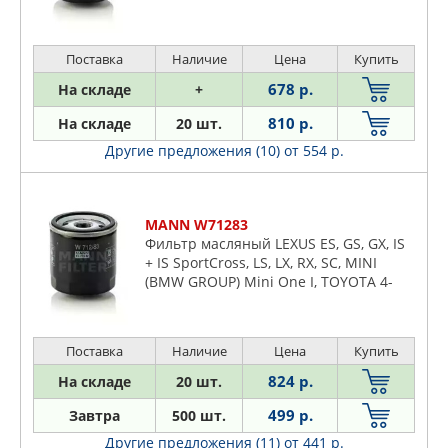
Поставка
Наличие
Цена
Купить
678 р.
На складе
+
810 р.
На складе
20 шт.
Другие предложения (10)
от 554 р.
MANN W71283
Фильтр масляный LEXUS ES, GS, GX, IS
+ IS SportCross, LS, LX, RX, SC, MINI
(BMW GROUP) Mini One I, TOYOTA 4-
Runner, Auris, Camry, Carina I, Carina II,
Celica, Coaster
Поставка
Наличие
Цена
Купить
824 р.
На складе
20 шт.
499 р.
Завтра
500 шт.
Другие предложения (11)
от 441 р.