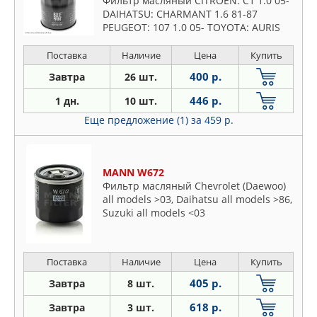
Фильтр масляный CITROEN: C1 1.0 05-
DAIHATSU: CHARMANT 1.6 81-87
PEUGEOT: 107 1.0 05- TOYOTA: AURIS
1.4 VVTi, 1.6 VVTi 06 -, AVENSIS 1.6 VVT-i,
1.803 -, AV
Поставка
Наличие
Цена
Купить
400 р.
Завтра
26 шт.
446 р.
1 дн.
10 шт.
Еще предложение (1)
за 459 р.
MANN W672
Фильтр масляный Chevrolet (Daewoo)
all models >03, Daihatsu all models >86,
Suzuki all models <03
Поставка
Наличие
Цена
Купить
405 р.
Завтра
8 шт.
618 р.
Завтра
3 шт.