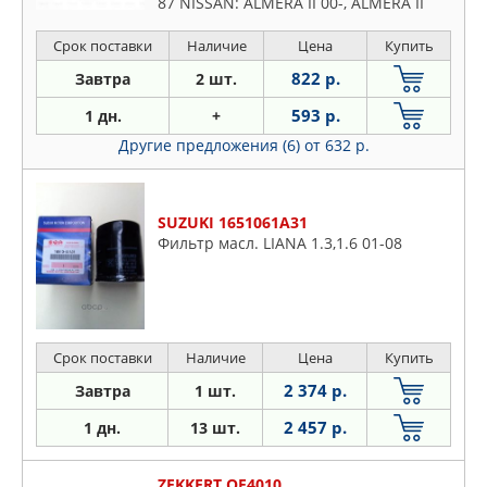
87 NISSAN: ALMERA II 00-, ALMERA II
Hatchback 00-, ALMERA TINO 00-,
CABSTAR 06-, MURANO 07
Срок поставки
Наличие
Цена
Купить
822 р.
Завтра
2 шт.
593 р.
1 дн.
+
Другие предложения (6)
от 632 р.
SUZUKI 1651061A31
Фильтр масл. LIANA 1.3,1.6 01-08
Срок поставки
Наличие
Цена
Купить
2 374 р.
Завтра
1 шт.
2 457 р.
1 дн.
13 шт.
ZEKKERT OF4010