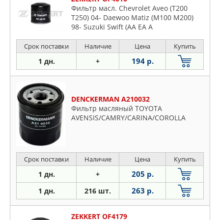
Фильтр масл. Chevrolet Aveo (T200
T250) 04- Daewoo Matiz (M100 M200)
98- Suzuki Swift (AA EA A
Срок поставки
Наличие
Цена
Купить
194 р.
1 дн.
+
DENCKERMAN A210032
Фильтр масляный TOYOTA
AVENSIS/CAMRY/CARINA/COROLLA
Срок поставки
Наличие
Цена
Купить
205 р.
1 дн.
+
263 р.
1 дн.
216 шт.
ZEKKERT OF4179