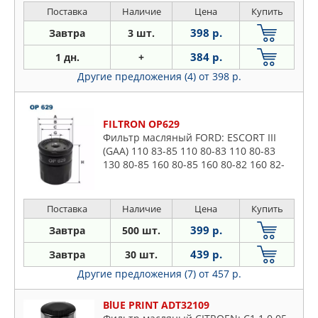
Поставка
Наличие
Цена
Купить
398 р.
Завтра
3 шт.
384 р.
1 дн.
+
Другие предложения (4)
от 398 р.
FILTRON OP629
Фильтр масляный FORD: ESCORT III
(GAA) 110 83-85 110 80-83 110 80-83
130 80-85 160 80-85 160 80-82 160 82-
85 160 84-85 160 85-85 160 82-85,
ESCORT III Express (AVA)
Поставка
Наличие
Цена
Купить
399 р.
Завтра
500 шт.
439 р.
Завтра
30 шт.
Другие предложения (7)
от 457 р.
BlUE PRINT ADT32109