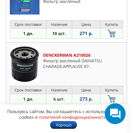
Фильтр масляный
Срок поставки
Наличие
Цена
Купить
271 р.
1 дн.
10 шт.
DENCKERMAN A210026
Фильтр масляный DAIHATSU
CHARADE,APPLAUSE 87-
Срок поставки
Наличие
Цена
Купить
273 р.
1 дн.
6 шт.
Пользуясь сайтом, Вы соглашаетесь с использованием
SCT SM160
cookies и
политикой конфиденциальности
.
Масляный фильтр DAEWOO MATIZ
Хорошо
/CHEVROLET AVEO/SUZUKI BALENO
1.3/1.6 95-02/SWIFT IV 1.2/1.3 10-