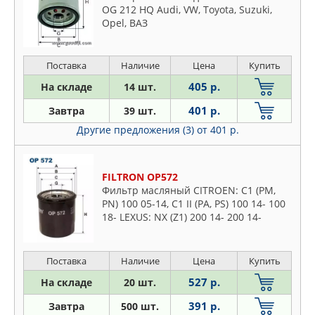
OG 212 HQ Audi, VW, Toyota, Suzuki,
Opel, ВАЗ
Поставка
Наличие
Цена
Купить
405 р.
На складе
14 шт.
401 р.
Завтра
39 шт.
Другие предложения (3)
от 401 р.
FILTRON OP572
Фильтр масляный CITROEN: C1 (PM,
PN) 100 05-14, C1 II (PA, PS) 100 14- 100
18- LEXUS: NX (Z1) 200 14- 200 14-
MAGIRUS-DEUTZ: D-Series MAHINDRA:
MN MAN: F90,M
Поставка
Наличие
Цена
Купить
527 р.
На складе
20 шт.
391 р.
Завтра
500 шт.