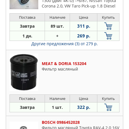
1300 (двиг 4K-U) ->6/87, Nissan Toyota
Corona 2.0, VW Taro Pick-up 1.8 Diesel
89->
Поставка
Наличие
Цена
Купить
311 р.
Завтра
89 шт.
269 р.
1 дн.
+
Другие предложения (3)
от 279 р.
MEAT & DORIA 153204
Фильтр масляный
Поставка
Наличие
Цена
Купить
322 р.
Завтра
1 шт.
BOSCH 0986452028
Фильтр масляный Toyota RAV-4 2.0 16V