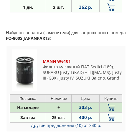
362 р.
1
дн.
2 шт.
Найдены аналоги (заменители) для запрошенного номера
FO-800S
JAPANPARTS
:
MANN W6101
Фильтр масляный FIAT Sedici (189),
SUBARU Justy I (KAD) + II (JMA, MS), Justy
III (G3X), Justy IV, SUZUKI Baleno, Grand
Vitara, Ignis I, Ignis II, Jimny, Kizashi, Lia
Поставка
Наличие
Цена
Купить
303 р.
На складе
+
400 р.
Завтра
25 шт.
Другие предложения (10)
от 340 р.