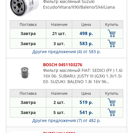
Фильтр масляный Suzuki
Escudo/Vitara/X90/Baleno/SX4/Liana
Поставка
Наличие
Цена
Купить
498 р.
Завтра
21 шт.
583 р.
Завтра
3 шт.
Другие предложения (4)
от 583 р.
BOSCH 0451103276
Фильтр масляный FIAT: SEDICI (FY ) 1.6i
16V 06- SUBARU: JUSTY III (G3X) 1.3i/1.5i
03- SUZUKI: BALENO 1.8i 16V 96-,
VITARA I/II 1.6-2.7i 98-, IGNIS 1.3i/1.5i
00-
Поставка
Наличие
Цена
Купить
519 р.
Завтра
2 шт.
541 р.
Завтра
5 шт.
Другие предложения (7)
от 482 р.