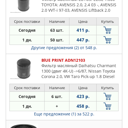
TOYOTA: AVENSIS 2.0, 2.4 03 -, AVENSIS
2.0 VVT-i 97-03, AVENSIS Liftback 2.0
VVT-i 97-03, AVENSIS Station Wagon 2.0
VVT-i
Срок поставки
Наличие
Цена
Купить
411 р.
Сегодня
63 шт.
447 р.
1 дн.
50 шт.
Другие предложения (2)
от 548 р.
BlUE PRINT ADN12103
Фильтр масляный Daihatsu Charmant
1300 (двиг 4K-U) ->6/87, Nissan Toyota
Corona 2.0, VW Taro Pick-up 1.8 Diesel
89->
Срок поставки
Наличие
Цена
Купить
423 р.
Сегодня
6 шт.
458 р.
1 дн.
+
Еще предложение (1)
за 522 р.