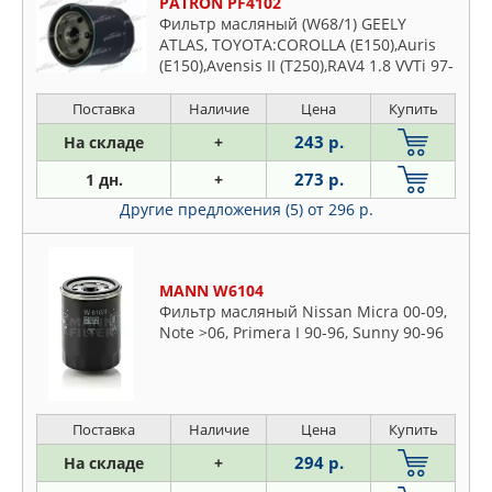
PATRON PF4102
Фильтр масляный (W68/1) GEELY
ATLAS, TOYOTA:COROLLA (E150),Auris
(E150),Avensis II (T250),RAV4 1.8 VVTi 97-
05,Prius,Carina E
Поставка
Наличие
Цена
Купить
243 р.
На складе
+
273 р.
1 дн.
+
Другие предложения (5)
от 296 р.
MANN W6104
Фильтр масляный Nissan Micra 00-09,
Note >06, Primera I 90-96, Sunny 90-96
Поставка
Наличие
Цена
Купить
294 р.
На складе
+