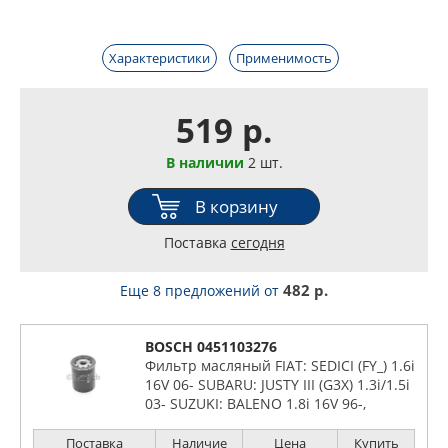
Характеристики
Применимость
519 р.
В наличии
2 шт.
В корзину
Поставка
сегодня
482 р.
Еще 8 предложений
от
BOSCH 0451103276
Фильтр масляный FIAT: SEDICI (FY_) 1.6i
16V 06- SUBARU: JUSTY III (G3X) 1.3i/1.5i
03- SUZUKI: BALENO 1.8i 16V 96-,
VITARA I/II 1.6-2.7i 98-, IGNIS 1.3i/1.5i
00-
Поставка
Наличие
Цена
Купить