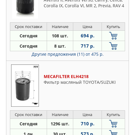
Corolla IX, Corolla VI, MR 2, Previa, RAV 4
I, RAV 4 II, GEELY ATLAS, EMGRAND X7
2.4
Срок поставки
Наличие
Цена
Купить
694 р.
Сегодня
108 шт.
717 р.
Сегодня
8 шт.
Другие предложения (11)
от 475 р.
MECAFILTER ELH4218
Фильтр масляный TOYOTA/SUZUKI
Срок поставки
Наличие
Цена
Купить
710 р.
Сегодня
1296 шт.
573 р.
1 дн.
30 шт.