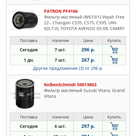
PATRON PF4106
Фильтр масляный (W610/1) Voyah Free
22-, Changan CS35, CS75, CS95, UNI-
K(S,T,V), TOYOTA AVENSIS 03-08, CAMRY
06-11, CELICA 89-93, COROLLA 05-07,
MR2 84-90
Поставка
Наличие
Цена
Купить
296 р.
Сегодня
7 шт.
267 р.
1 дн.
7 шт.
Другие предложения (3)
от 296 р.
KolbenSchmidt 50013863
Фильтр масляный Suzuki Vitara, Grand
Vitara
Поставка
Наличие
Цена
Купить
297 р.
Сегодня
6 шт.