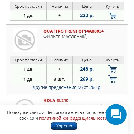
Срок поставки
Наличие
Цена
Купить
222 р.
1 дн.
+
QUATTRO FRENI QF14A00034
ФИЛЬТР МАСЛЯНЫЙ,
Срок поставки
Наличие
Цена
Купить
248 р.
1 дн.
+
269 р.
1 дн.
3 шт.
Другие предложения (2)
от 266 р.
HOLA SL210
Деталь , , Фильтp, масляный,
CHEVROLET Spark: DAEWOO Matiz, (1
Пользуясь сайтом, Вы соглашаетесь с использованием
шт.)
cookies и
политикой конфиденциальности
.
Хорошо
Срок поставки
Наличие
Цена
Купить