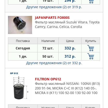
294 р.
1 дн.
19 шт.
Другие предложения (2)
от 319 р.
JAPANPARTS FO800S
Фильтр масляный Suzuki Vitara, Toyota
Camry, Carina, Celica, Corolla
Поставка
Наличие
Цена
Купить
332 р.
Сегодня
72 шт.
312 р.
1 дн.
50 шт.
Другие предложения (2)
от 332 р.
FILTRON OP612
Фильтр масляный NISSAN: 100NX (B13)
200 91-94, MICRA C+C III (K12) 140 05-,
MICRA II (K11) 100 92-00 130 92-00 100
00-03 140 00-03, MICRA III (K12) 120 03-
10 140 03-
Поставка
Наличие
Цена
Купить