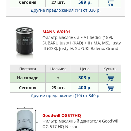
589 р.
Сегодня
27 шт.
Другие предложения (14)
от 330 р.
MANN W6101
Фильтр масляный FIAT Sedici (189),
SUBARU Justy I (KAD) + II (JMA, MS), Justy
III (G3X), Justy IV, SUZUKI Baleno, Grand
Vitara, Ignis I, Ignis II, Jimny, Kizashi, Lia
Поставка
Наличие
Цена
Купить
303 р.
На складе
+
400 р.
Сегодня
25 шт.
Другие предложения (10)
от 340 р.
Goodwill OG517HQ
Фильтр масляный двигателя GoodWill
OG 517 HQ Nissan