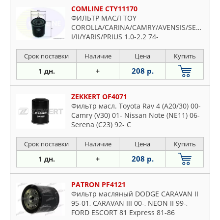
COMLINE CTY11170
ФИЛЬТР МАСЛ TOY
COROLLA/CARINA/CAMRY/AVENSIS/SELISA/R
I/II/YARIS/PRIUS 1.0-2.2 74-
Срок поставки
Наличие
Цена
Купить
208 р.
1 дн.
+
ZEKKERT OF4071
Фильтр масл. Toyota Rav 4 (A20/30) 00-
Camry (V30) 01- Nissan Note (NE11) 06-
Serena (C23) 92- C
Срок поставки
Наличие
Цена
Купить
208 р.
1 дн.
+
PATRON PF4121
Фильтр масляный DODGE CARAVAN II
95-01, CARAVAN III 00-, NEON II 99-,
FORD ESCORT 81 Express 81-86