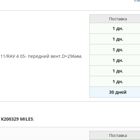
Поставка
1 дн.
1 дн.
1
дн.
11/RAV 4 05- передний вент.D=296мм.
1
дн.
1
дн.
1
дн.
30 дней
а
K200329
MILES
:
Поставка