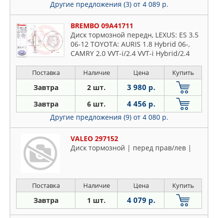
Другие предложения (3)
от 4 089 р.
BREMBO 09A41711
Диск тормозной передн, LEXUS: ES 3.5
06-12 TOYOTA: AURIS 1.8 Hybrid 06-,
CAMRY 2.0 VVT-i/2.4 VVT-i Hybrid/2.4
VVTi/2.4 VVTi Hybrid/2.5 VVTi/3.5 06-11,
RAV 4 III 2.
Поставка
Наличие
Цена
Купить
3 980 р.
Завтра
2 шт.
4 456 р.
Завтра
6 шт.
Другие предложения (9)
от 4 080 р.
VALEO 297152
Диск тормозной | перед прав/лев |
Поставка
Наличие
Цена
Купить
4 079 р.
Завтра
1 шт.