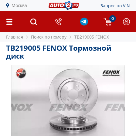
Москва
Запрос по VIN
0
Главная
Поиск по номеру
TB219005 FENOX
TB219005 FENOX Тормозной
диск