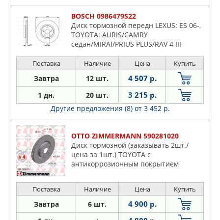
BOSCH 0986479S22
Диск тормозной передн LEXUS: ES 06-,
TOYOTA: AURIS/CAMRY
седан/MIRAI/PRIUS PLUS/RAV 4 III-
IV/VANGUARD 05-
Поставка
Наличие
Цена
Купить
4 507 р.
Завтра
12 шт.
3 215 р.
1 дн.
20 шт.
Другие предложения (8)
от 3 452 р.
OTTO ZIMMERMANN 590281020
Диск тормозной (заказывать 2шт./
цена за 1шт.) TOYOTA с
антикоррозионным покрытием
Поставка
Наличие
Цена
Купить
4 900 р.
Завтра
6 шт.