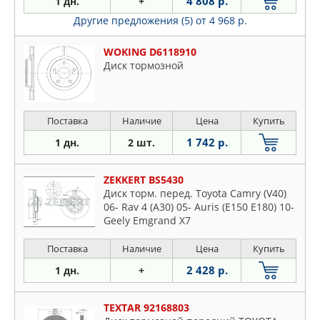
4 808 р.
1 дн.
+
Другие предложения (5)
от 4 968 р.
WOKING D6118910
Диск тормозной
Поставка
Наличие
Цена
Купить
1 742 р.
1 дн.
2 шт.
ZEKKERT BS5430
Диск торм. перед. Toyota Camry (V40)
06- Rav 4 (A30) 05- Auris (E150 E180) 10-
Geely Emgrand X7
Поставка
Наличие
Цена
Купить
2 428 р.
1 дн.
+
TEXTAR 92168803