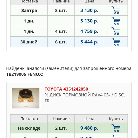
Поставка
Наличие
Цена
Купить
3 130 р.
Завтра
8 шт.
3 130 р.
1 дн.
+
4 759 р.
1
дн.
4 шт.
3 444 р.
30 дней
6 шт.
Найдены аналоги (заменители) для запрошенного номера
TB219005
FENOX
:
TOYOTA 4351242050
% ДИСК ТОРМОЗНОЙ RAV4 05- / DISC,
FR
Поставка
Наличие
Цена
Купить
9 480 р.
На складе
2 шт.