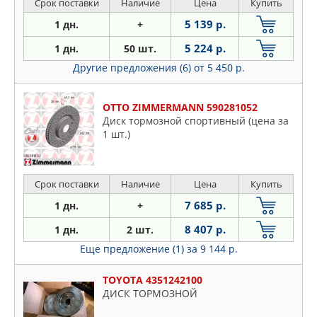
CAMRY седан 2.4
Срок поставки
Наличие
Цена
Купить
5 139 р.
1 дн.
+
5 224 р.
1 дн.
50 шт.
Другие предложения (6)
от 5 450 р.
OTTO ZIMMERMANN 590281052
Диск тормозной спортивный (цена за
1 шт.)
Срок поставки
Наличие
Цена
Купить
7 685 р.
1 дн.
+
8 407 р.
1 дн.
2 шт.
Еще предложение (1)
за 9 144 р.
TOYOTA 4351242100
ДИСК ТОРМОЗНОЙ