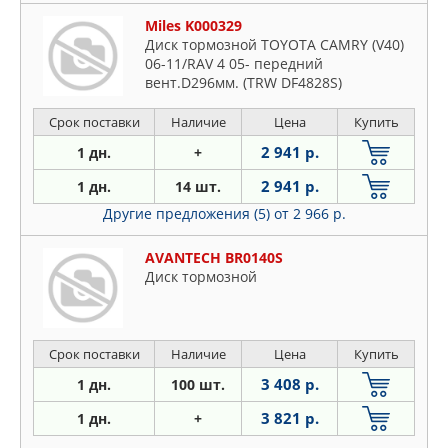
Miles K000329
Диск тормозной TOYOTA CAMRY (V40)
06-11/RAV 4 05- передний
вент.D296мм. (TRW DF4828S)
Срок поставки
Наличие
Цена
Купить
2 941 р.
1 дн.
+
2 941 р.
1 дн.
14 шт.
Другие предложения (5)
от 2 966 р.
AVANTECH BR0140S
Диск тормозной
Срок поставки
Наличие
Цена
Купить
3 408 р.
1 дн.
100 шт.
3 821 р.
1 дн.
+