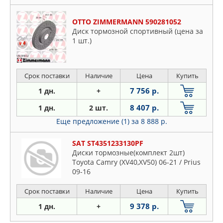
OTTO ZIMMERMANN 590281052
Диск тормозной спортивный (цена за
1 шт.)
Срок поставки
Наличие
Цена
Купить
7 756 р.
1 дн.
+
8 407 р.
1 дн.
2 шт.
Еще предложение (1)
за 8 888 р.
SAT ST4351233130PF
Диски тормозные(комплект 2шт)
Toyota Camry (XV40,XV50) 06-21 / Prius
09-16
Срок поставки
Наличие
Цена
Купить
9 378 р.
1 дн.
+