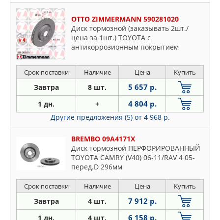
OTTO ZIMMERMANN 590281020
Диск тормозной (заказывать 2шт./
цена за 1шт.) TOYOTA с
антикоррозионным покрытием
Срок поставки
Наличие
Цена
Купить
5 657 р.
Завтра
8 шт.
4 804 р.
1 дн.
+
Другие предложения (5)
от 4 968 р.
BREMBO 09A4171X
Диск тормозной ПЕРФОРИРОВАННЫЙ
TOYOTA CAMRY (V40) 06-11/RAV 4 05-
перед.D 296мм
Срок поставки
Наличие
Цена
Купить
7 912 р.
Завтра
4 шт.
6 158 р.
1 дн.
4 шт.