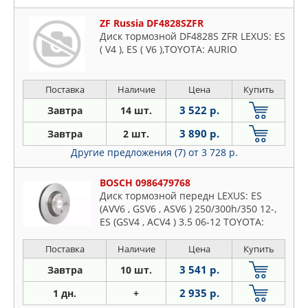
ZF Russia DF4828SZFR
Диск тормозной DF4828S ZFR LEXUS: ES
( V4 ), ES ( V6 ),TOYOTA: AURIO
Поставка
Наличие
Цена
Купить
3 522 р.
Завтра
14 шт.
3 890 р.
Завтра
2 шт.
Другие предложения (7)
от 3 728 р.
BOSCH 0986479768
Диск тормозной передн LEXUS: ES
(AVV6 , GSV6 , ASV6 ) 250/300h/350 12-,
ES (GSV4 , ACV4 ) 3.5 06-12 TOYOTA:
AURIS (NRE15 , ZZE15 , ADE15 , ZRE15 ,
NDE15 ) 1.8 Hybr
Поставка
Наличие
Цена
Купить
3 541 р.
Завтра
10 шт.
2 935 р.
1 дн.
+