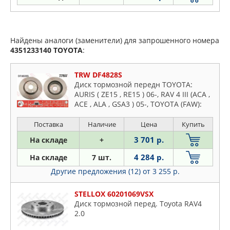
Найдены аналоги (заменители) для запрошенного номера
4351233140
TOYOTA
:
TRW DF4828S
Диск тормозной передн TOYOTA:
AURIS ( ZE15 , RE15 ) 06-, RAV 4 III (ACA ,
ACE , ALA , GSA3 ) 05-, TOYOTA (FAW):
RAV4 вездеход закрытый 09-
Поставка
Наличие
Цена
Купить
3 701 р.
На складе
+
4 284 р.
На складе
7 шт.
Другие предложения (12)
от 3 255 р.
STELLOX 60201069VSX
Диск тормозной перед. Toyota RAV4
2.0