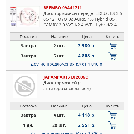
BREMBO 09A41711
Диск тормозной передн, LEXUS: ES 3.5
06-12 TOYOTA: AURIS 1.8 Hybrid 06-,
CAMRY 2.0 VVT-i/2.4 VVT-i Hybrid/2.4
VVTi/2.4 VVTi Hybrid/2.5 VVTi/3.5 06-11,
RAV 4 III 2.
Поставка
Наличие
Цена
Купить
3 980 р.
Завтра
2 шт.
4 808 р.
Завтра
5 шт.
Другие предложения (9)
от 4 046 р.
JAPANPARTS DI2006C
Диск тормозной (c
антикороз.покрытием)
Поставка
Наличие
Цена
Купить
4 118 р.
Завтра
4 шт.
2 551 р.
1 дн.
20 шт.
Другие предложения (4)
от 3 706 р.