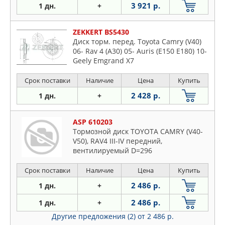
3 921 р.
1 дн.
+
ZEKKERT BS5430
Диск торм. перед. Toyota Camry (V40)
06- Rav 4 (A30) 05- Auris (E150 E180) 10-
Geely Emgrand X7
Срок поставки
Наличие
Цена
Купить
2 428 р.
1 дн.
+
ASP 610203
Тормозной диск TOYOTA CAMRY (V40-
V50), RAV4 III-IV передний,
вентилируемый D=296
Срок поставки
Наличие
Цена
Купить
2 486 р.
1 дн.
+
2 486 р.
1 дн.
+
Другие предложения (2)
от 2 486 р.