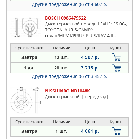
Другие предложения (8)
от 4 607 р.
BOSCH 0986479S22
Диск тормозной передн LEXUS: ES 06-,
TOYOTA: AURIS/CAMRY
седан/MIRAI/PRIUS PLUS/RAV 4 III-
IV/VANGUARD 05-
Срок поставки
Наличие
Цена
Купить
4 507 р.
Завтра
12 шт.
3 215 р.
1 дн.
20 шт.
Другие предложения (8)
от 3 457 р.
NISSHINBO ND1048K
Диск тормозной | перед/зад|
Срок поставки
Наличие
Цена
Купить
4 661 р.
Завтра
1 шт.