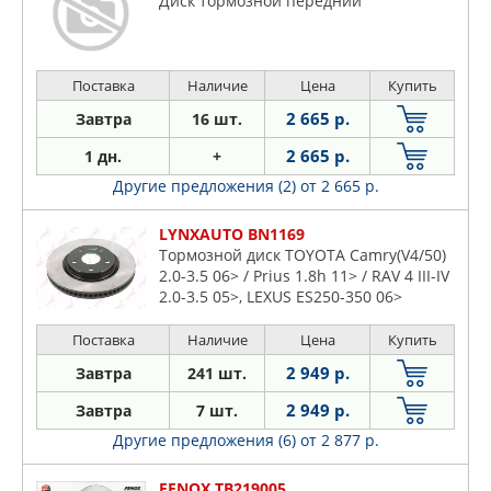
Диск тормозной передний
Поставка
Наличие
Цена
Купить
2 665 р.
Завтра
16 шт.
2 665 р.
1 дн.
+
Другие предложения (2)
от 2 665 р.
LYNXAUTO BN1169
Тормозной диск TOYOTA Camry(V4/50)
2.0-3.5 06> / Prius 1.8h 11> / RAV 4 III-IV
2.0-3.5 05>, LEXUS ES250-350 06>
(296x28)
Поставка
Наличие
Цена
Купить
2 949 р.
Завтра
241 шт.
2 949 р.
Завтра
7 шт.
Другие предложения (6)
от 2 877 р.
FENOX TB219005