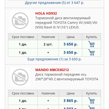
Другие предложения (5)
от 3 647 р.
HOLA HD932
Тормозной диск вентилируемый
передний TOYOTA Camry VII (V40) VIII
(V50) Rav4 III IV (16'') LEXUS
Срок поставки
Наличие
Цена
Купить
3 650 р.
1 дн.
2 шт.
3 650 р.
1 дн.
+
Еще предложение (1)
за 3 650 р.
MANDO MBC030212
Диск тормозной передняя ось
296*28*49 2 вентилируемый TOYOTA
Срок поставки
Наличие
Цена
Купить
3 865 р.
1 дн.
+
4 033 р.
1 дн.
+