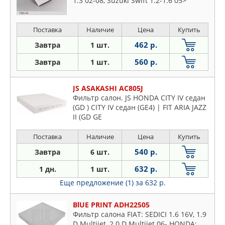
1.3 02-08, Suzuki Swift 1.2-1.6 05>
Поставка
Наличие
Цена
Купить
462 р.
Завтра
1 шт.
560 р.
Завтра
1 шт.
JS ASAKASHI AC805J
Фильтр салон. JS HONDA CITY IV седан
(GD ) CITY IV седан (GE4) | FIT ARIA JAZZ
II (GD GE
Поставка
Наличие
Цена
Купить
540 р.
Завтра
6 шт.
632 р.
1 дн.
1 шт.
Еще предложение (1)
за 632 р.
BlUE PRINT ADH22505
Фильтр салона FIAT: SEDICI 1.6 16V, 1.9
D Multijet, 2.0 D Multijet 06- HONDA: