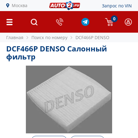
Москва
Запрос по VIN
0
Главная
Поиск по номеру
DCF466P DENSO
DCF466P DENSO Салонный
фильтр