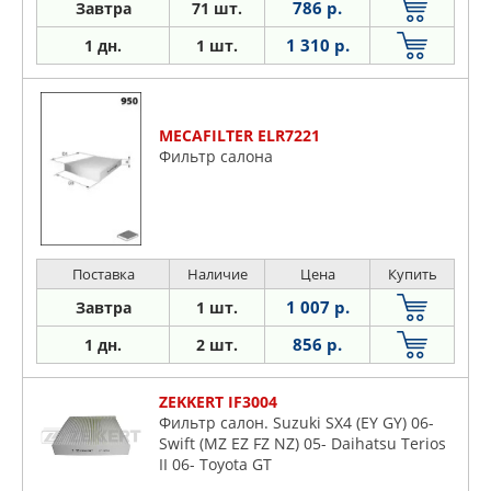
786 р.
Завтра
71 шт.
1 310 р.
1 дн.
1 шт.
MECAFILTER ELR7221
Фильтр салона
Поставка
Наличие
Цена
Купить
1 007 р.
Завтра
1 шт.
856 р.
1 дн.
2 шт.
ZEKKERT IF3004
Фильтр салон. Suzuki SX4 (EY GY) 06-
Swift (MZ EZ FZ NZ) 05- Daihatsu Terios
II 06- Toyota GT