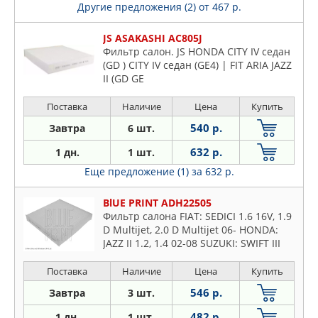
Другие предложения (2)
от 467 р.
JS ASAKASHI AC805J
Фильтр салон. JS HONDA CITY IV седан
(GD ) CITY IV седан (GE4) | FIT ARIA JAZZ
II (GD GE
Поставка
Наличие
Цена
Купить
540 р.
Завтра
6 шт.
632 р.
1 дн.
1 шт.
Еще предложение (1)
за 632 р.
BlUE PRINT ADH22505
Фильтр салона FIAT: SEDICI 1.6 16V, 1.9
D Multijet, 2.0 D Multijet 06- HONDA:
JAZZ II 1.2, 1.4 02-08 SUZUKI: SWIFT III
1.3, 1.3, 1.3 DDiS, 1.5, 1.6 05 -,
Поставка
Наличие
Цена
Купить
546 р.
Завтра
3 шт.
482 р.
1 дн.
1 шт.