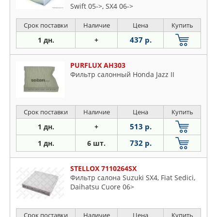
Swift 05->, SX4 06->
Срок поставки
Наличие
Цена
Купить
437 р.
1 дн.
+
PURFLUX AH303
Фильтр салонный Honda Jazz II
Срок поставки
Наличие
Цена
Купить
513 р.
1 дн.
+
732 р.
1 дн.
6 шт.
STELLOX 7110264SX
Фильтр салона Suzuki SX4, Fiat Sedici,
Daihatsu Cuore 06>
Срок поставки
Наличие
Цена
Купить